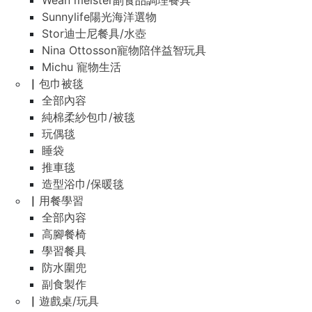
Wean meister副食品調理餐具
Sunnylife陽光海洋選物
Stor迪士尼餐具/水壺
Nina Ottosson寵物陪伴益智玩具
Michu 寵物生活
▏包巾被毯
全部內容
純棉柔紗包巾/被毯
玩偶毯
睡袋
推車毯
造型浴巾/保暖毯
▏用餐學習
全部內容
高腳餐椅
學習餐具
防水圍兜
副食製作
▏遊戲桌/玩具