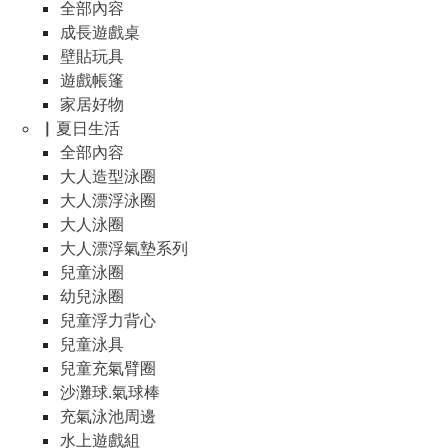
全部內容
成長遊戲桌
壁貼玩具
遊戲帳篷
家居好物
▏夏日生活
全部內容
大人造型泳圈
大人漂浮泳圈
大人泳圈
大人漂浮氣墊系列
兒童泳圈
幼兒泳圈
兒童浮力背心
兒童泳具
兒童充氣臂圈
沙灘球.氣球棒
充氣泳池周邊
水上遊戲組