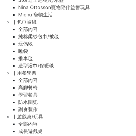
Stor迪士尼餐具/水壺
Nina Ottosson寵物陪伴益智玩具
Michu 寵物生活
▏包巾被毯
全部內容
純棉柔紗包巾/被毯
玩偶毯
睡袋
推車毯
造型浴巾/保暖毯
▏用餐學習
全部內容
高腳餐椅
學習餐具
防水圍兜
副食製作
▏遊戲桌/玩具
全部內容
成長遊戲桌