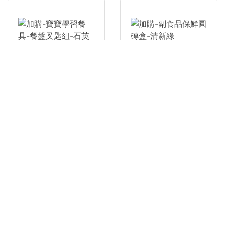
加購-副食品保鮮圓磚盒-清新
綠
加購-寶寶學習餐具-餐盤叉匙
組-石英灰
NT$550
原價
NT$690
NT$790
原價
NT$990
Oribel餐椅
已售完
Oribel餐椅
Add to cart
About us
聯絡我們
關於我們
Help
訂單查詢