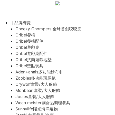
▏品牌總覽
Cheeky Chompers 全球首創咬咬兜
Oribel餐椅
Oribel餐椅配件
Oribel遊戲桌
Oribel遊戲桌配件
Oribel抗菌遊戲地墊
Oribel壁貼玩具
Aden+anais多功能紗布巾
Zoobies多功能玩偶毯
Crywolf童裝/大人服飾
Monbear 童裝/大人服飾
Joules童裝/大人服飾
Wean meister副食品調理餐具
Sunnylife陽光海洋選物