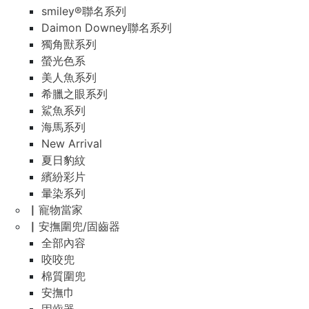
smiley®聯名系列
Daimon Downey聯名系列
獨角獸系列
螢光色系
美人魚系列
希臘之眼系列
鯊魚系列
海馬系列
New Arrival
夏日豹紋
繽紛彩片
暈染系列
▏寵物當家
▏安撫圍兜/固齒器
全部內容
咬咬兜
棉質圍兜
安撫巾