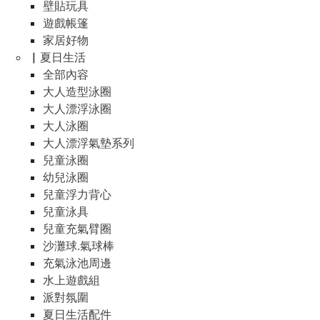
壁貼玩具
遊戲帳篷
家居好物
▏夏日生活
全部內容
大人造型泳圈
大人漂浮泳圈
大人泳圈
大人漂浮氣墊系列
兒童泳圈
幼兒泳圈
兒童浮力背心
兒童泳具
兒童充氣臂圈
沙灘球.氣球棒
充氣泳池周邊
水上遊戲組
派對氛圍
夏日生活配件