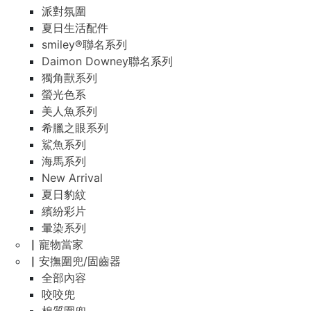
派對氛圍
夏日生活配件
smiley®聯名系列
Daimon Downey聯名系列
獨角獸系列
螢光色系
美人魚系列
希臘之眼系列
鯊魚系列
海馬系列
New Arrival
夏日豹紋
繽紛彩片
暈染系列
▏寵物當家
▏安撫圍兜/固齒器
全部內容
咬咬兜