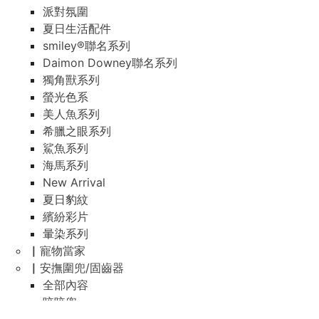
派對氛圍
夏日生活配件
smiley®聯名系列
Daimon Downey聯名系列
獨角獸系列
螢光色系
美人魚系列
希臘之眼系列
鯊魚系列
海馬系列
New Arrival
夏日豹紋
繽紛彩片
暈染系列
▏寵物當家
▏安撫圍兜/固齒器
全部內容
咬咬兜