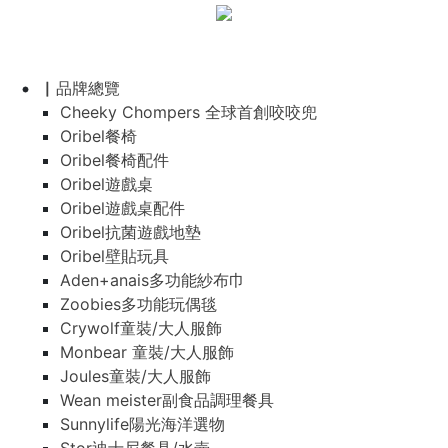
▏品牌總覽
Cheeky Chompers 全球首創咬咬兜
Oribel餐椅
Oribel餐椅配件
Oribel遊戲桌
Oribel遊戲桌配件
Oribel抗菌遊戲地墊
Oribel壁貼玩具
Aden+anais多功能紗布巾
Zoobies多功能玩偶毯
Crywolf童裝/大人服飾
Monbear 童裝/大人服飾
Joules童裝/大人服飾
Wean meister副食品調理餐具
Sunnylife陽光海洋選物