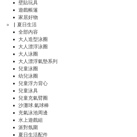
壁貼玩具
遊戲帳篷
家居好物
▏夏日生活
全部內容
大人造型泳圈
大人漂浮泳圈
大人泳圈
大人漂浮氣墊系列
兒童泳圈
幼兒泳圈
兒童浮力背心
兒童泳具
兒童充氣臂圈
沙灘球.氣球棒
充氣泳池周邊
水上遊戲組
派對氛圍
夏日生活配件