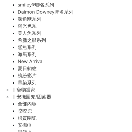
smiley®聯名系列
Daimon Downey聯名系列
獨角獸系列
螢光色系
美人魚系列
希臘之眼系列
鯊魚系列
海馬系列
New Arrival
夏日豹紋
繽紛彩片
暈染系列
▏寵物當家
▏安撫圍兜/固齒器
全部內容
咬咬兜
棉質圍兜
安撫巾