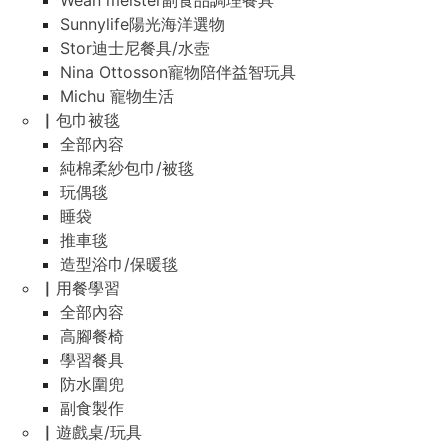
Wean meister副食品調理餐具
Sunnylife陽光海洋選物
Stor迪士尼餐具/水壺
Nina Ottosson寵物陪伴益智玩具
Michu 寵物生活
▏包巾被毯
全部內容
純棉柔紗包巾/被毯
玩偶毯
睡袋
推車毯
造型浴巾/保暖毯
▏用餐學習
全部內容
高腳餐椅
學習餐具
防水圍兜
副食製作
▏遊戲桌/玩具