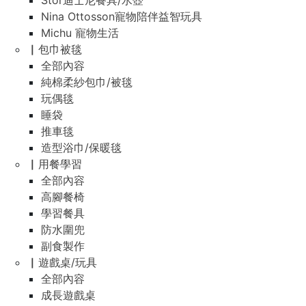
Stor迪士尼餐具/水壺
Nina Ottosson寵物陪伴益智玩具
Michu 寵物生活
▏包巾被毯
全部內容
純棉柔紗包巾/被毯
玩偶毯
睡袋
推車毯
造型浴巾/保暖毯
▏用餐學習
全部內容
高腳餐椅
學習餐具
防水圍兜
副食製作
▏遊戲桌/玩具
全部內容
成長遊戲桌