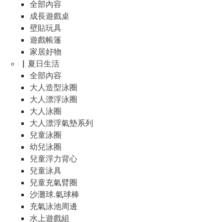
全部內容
成長遊戲桌
壁貼玩具
遊戲帳篷
家居好物
▏夏日生活
全部內容
大人造型泳圈
大人漂浮泳圈
大人泳圈
大人漂浮氣墊系列
兒童泳圈
幼兒泳圈
兒童浮力背心
兒童泳具
兒童充氣臂圈
沙灘球.氣球棒
充氣泳池周邊
水上遊戲組