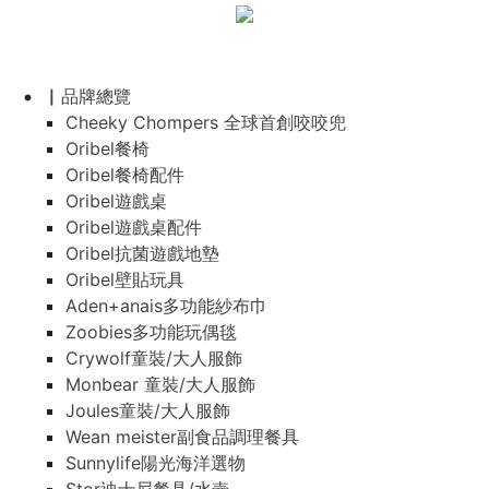
▏品牌總覽
Cheeky Chompers 全球首創咬咬兜
Oribel餐椅
Oribel餐椅配件
Oribel遊戲桌
Oribel遊戲桌配件
Oribel抗菌遊戲地墊
Oribel壁貼玩具
Aden+anais多功能紗布巾
Zoobies多功能玩偶毯
Crywolf童裝/大人服飾
Monbear 童裝/大人服飾
Joules童裝/大人服飾
Wean meister副食品調理餐具
Sunnylife陽光海洋選物