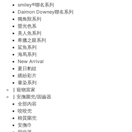
smiley®聯名系列
Daimon Downey聯名系列
獨角獸系列
螢光色系
美人魚系列
希臘之眼系列
鯊魚系列
海馬系列
New Arrival
夏日豹紋
繽紛彩片
暈染系列
▏寵物當家
▏安撫圍兜/固齒器
全部內容
咬咬兜
棉質圍兜
安撫巾