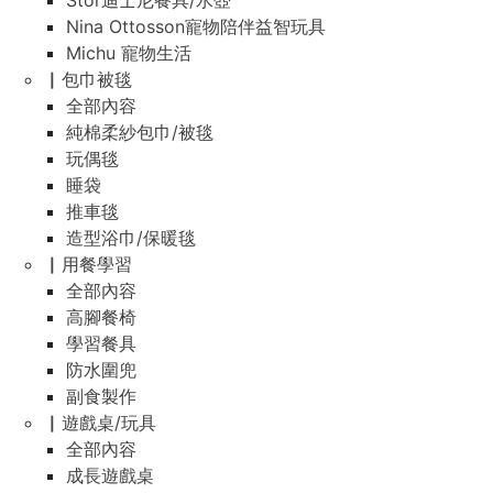
Stor迪士尼餐具/水壺
Nina Ottosson寵物陪伴益智玩具
Michu 寵物生活
▏包巾被毯
全部內容
純棉柔紗包巾/被毯
玩偶毯
睡袋
推車毯
造型浴巾/保暖毯
▏用餐學習
全部內容
高腳餐椅
學習餐具
防水圍兜
副食製作
▏遊戲桌/玩具
全部內容
成長遊戲桌