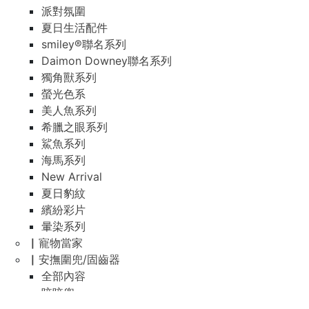
派對氛圍
夏日生活配件
smiley®聯名系列
Daimon Downey聯名系列
獨角獸系列
螢光色系
美人魚系列
希臘之眼系列
鯊魚系列
海馬系列
New Arrival
夏日豹紋
繽紛彩片
暈染系列
▏寵物當家
▏安撫圍兜/固齒器
全部內容
咬咬兜