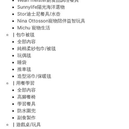
Wean meister副食品調理餐具
Sunnylife陽光海洋選物
Stor迪士尼餐具/水壺
Nina Ottosson寵物陪伴益智玩具
Michu 寵物生活
▏包巾被毯
全部內容
純棉柔紗包巾/被毯
玩偶毯
睡袋
推車毯
造型浴巾/保暖毯
▏用餐學習
全部內容
高腳餐椅
學習餐具
防水圍兜
副食製作
▏遊戲桌/玩具