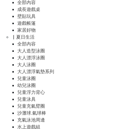
全部內容
成長遊戲桌
壁貼玩具
遊戲帳篷
家居好物
▏夏日生活
全部內容
大人造型泳圈
大人漂浮泳圈
大人泳圈
大人漂浮氣墊系列
兒童泳圈
幼兒泳圈
兒童浮力背心
兒童泳具
兒童充氣臂圈
沙灘球.氣球棒
充氣泳池周邊
水上遊戲組