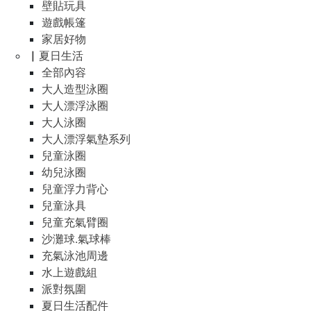
壁貼玩具
遊戲帳篷
家居好物
▏夏日生活
全部內容
大人造型泳圈
大人漂浮泳圈
大人泳圈
大人漂浮氣墊系列
兒童泳圈
幼兒泳圈
兒童浮力背心
兒童泳具
兒童充氣臂圈
沙灘球.氣球棒
充氣泳池周邊
水上遊戲組
派對氛圍
夏日生活配件