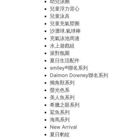
幼兒泳圈
兒童浮力背心
兒童泳具
兒童充氣臂圈
沙灘球.氣球棒
充氣泳池周邊
水上遊戲組
派對氛圍
夏日生活配件
smiley®聯名系列
Daimon Downey聯名系列
獨角獸系列
螢光色系
美人魚系列
希臘之眼系列
鯊魚系列
海馬系列
New Arrival
夏日豹紋