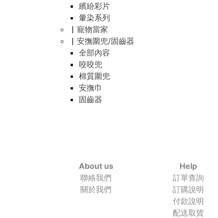
繽紛彩片
暈染系列
▏寵物當家
▏安撫圍兜/固齒器
全部內容
咬咬兜
棉質圍兜
安撫巾
固齒器
About us
Help
聯絡我們
訂單查詢
關於我們
訂購說明
付款說明
配送取貨