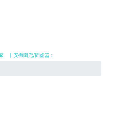
家
▏安撫圍兜/固齒器