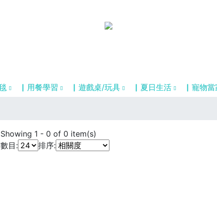
毯
▏用餐學習
▏遊戲桌/玩具
▏夏日生活
▏寵物當
Showing
1
-
0
of
0
item(s)
數目:
排序: