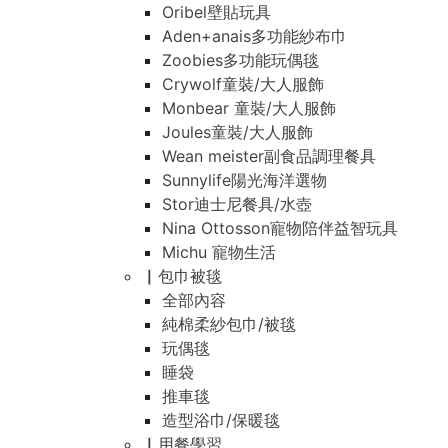
Oribel壁貼玩具
Aden+anais多功能紗布巾
Zoobies多功能玩偶毯
Crywolf童裝/大人服飾
Monbear 童裝/大人服飾
Joules童裝/大人服飾
Wean meister副食品調理餐具
Sunnylife陽光海洋選物
Stor迪士尼餐具/水壺
Nina Ottosson寵物陪伴益智玩具
Michu 寵物生活
▏包巾被毯
全部內容
純棉柔紗包巾/被毯
玩偶毯
睡袋
推車毯
造型浴巾/保暖毯
▏用餐學習