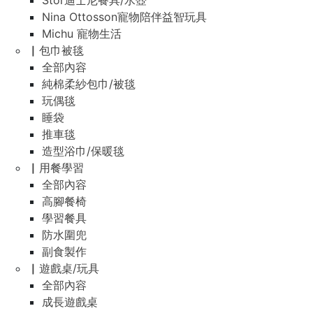
Stor迪士尼餐具/水壺
Nina Ottosson寵物陪伴益智玩具
Michu 寵物生活
▏包巾被毯
全部內容
純棉柔紗包巾/被毯
玩偶毯
睡袋
推車毯
造型浴巾/保暖毯
▏用餐學習
全部內容
高腳餐椅
學習餐具
防水圍兜
副食製作
▏遊戲桌/玩具
全部內容
成長遊戲桌