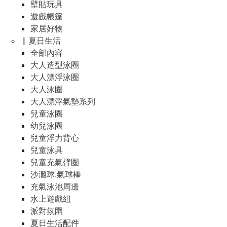
壁貼玩具
遊戲帳篷
家居好物
▏夏日生活
全部內容
大人造型泳圈
大人漂浮泳圈
大人泳圈
大人漂浮氣墊系列
兒童泳圈
幼兒泳圈
兒童浮力背心
兒童泳具
兒童充氣臂圈
沙灘球.氣球棒
充氣泳池周邊
水上遊戲組
派對氛圍
夏日生活配件