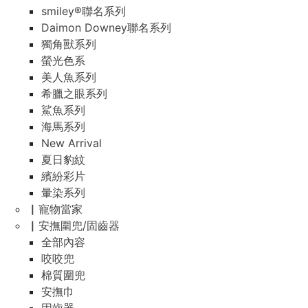
smiley®聯名系列
Daimon Downey聯名系列
獨角獸系列
螢光色系
美人魚系列
希臘之眼系列
鯊魚系列
海馬系列
New Arrival
夏日豹紋
繽紛彩片
暈染系列
▏寵物當家
▏安撫圍兜/固齒器
全部內容
咬咬兜
棉質圍兜
安撫巾