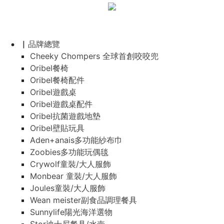
▏品牌總覽
Cheeky Chompers 全球首創咬咬兜
Oribel餐椅
Oribel餐椅配件
Oribel遊戲桌
Oribel遊戲桌配件
Oribel抗菌遊戲地墊
Oribel壁貼玩具
Aden+anais多功能紗布巾
Zoobies多功能玩偶毯
Crywolf童裝/大人服飾
Monbear 童裝/大人服飾
Joules童裝/大人服飾
Wean meister副食品調理餐具
Sunnylife陽光海洋選物