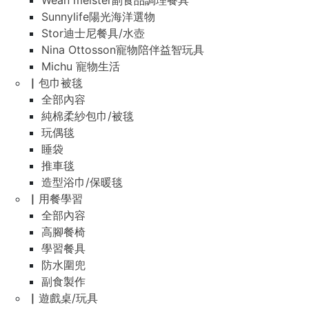
Wean meister副食品調理餐具
Sunnylife陽光海洋選物
Stor迪士尼餐具/水壺
Nina Ottosson寵物陪伴益智玩具
Michu 寵物生活
▏包巾被毯
全部內容
純棉柔紗包巾/被毯
玩偶毯
睡袋
推車毯
造型浴巾/保暖毯
▏用餐學習
全部內容
高腳餐椅
學習餐具
防水圍兜
副食製作
▏遊戲桌/玩具