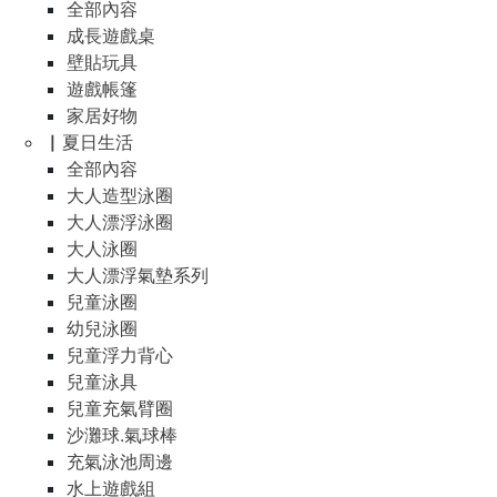
全部內容
成長遊戲桌
壁貼玩具
遊戲帳篷
家居好物
▏夏日生活
全部內容
大人造型泳圈
大人漂浮泳圈
大人泳圈
大人漂浮氣墊系列
兒童泳圈
幼兒泳圈
兒童浮力背心
兒童泳具
兒童充氣臂圈
沙灘球.氣球棒
充氣泳池周邊
水上遊戲組