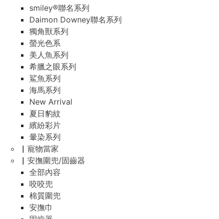
smiley®聯名系列
Daimon Downey聯名系列
獨角獸系列
螢光色系
美人魚系列
希臘之眼系列
鯊魚系列
海馬系列
New Arrival
夏日豹紋
繽紛彩片
暈染系列
▏寵物當家
▏安撫圍兜/固齒器
全部內容
咬咬兜
棉質圍兜
安撫巾