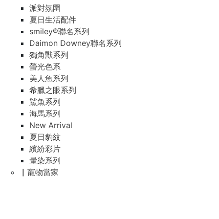
派對氛圍
夏日生活配件
smiley®聯名系列
Daimon Downey聯名系列
獨角獸系列
螢光色系
美人魚系列
希臘之眼系列
鯊魚系列
海馬系列
New Arrival
夏日豹紋
繽紛彩片
暈染系列
▏寵物當家
▏安撫圍兜/固齒器
全部內容
咬咬兜