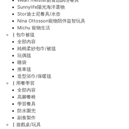
Wean meister副食品調理餐具
Sunnylife陽光海洋選物
Stor迪士尼餐具/水壺
Nina Ottosson寵物陪伴益智玩具
Michu 寵物生活
▏包巾被毯
全部內容
純棉柔紗包巾/被毯
玩偶毯
睡袋
推車毯
造型浴巾/保暖毯
▏用餐學習
全部內容
高腳餐椅
學習餐具
防水圍兜
副食製作
▏遊戲桌/玩具