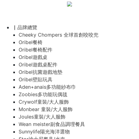
▏品牌總覽
Cheeky Chompers 全球首創咬咬兜
Oribel餐椅
Oribel餐椅配件
Oribel遊戲桌
Oribel遊戲桌配件
Oribel抗菌遊戲地墊
Oribel壁貼玩具
Aden+anais多功能紗布巾
Zoobies多功能玩偶毯
Crywolf童裝/大人服飾
Monbear 童裝/大人服飾
Joules童裝/大人服飾
Wean meister副食品調理餐具
Sunnylife陽光海洋選物