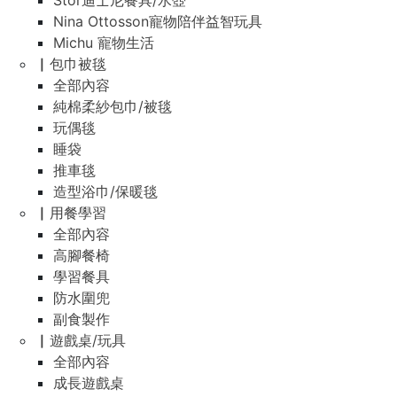
Stor迪士尼餐具/水壺
Nina Ottosson寵物陪伴益智玩具
Michu 寵物生活
▏包巾被毯
全部內容
純棉柔紗包巾/被毯
玩偶毯
睡袋
推車毯
造型浴巾/保暖毯
▏用餐學習
全部內容
高腳餐椅
學習餐具
防水圍兜
副食製作
▏遊戲桌/玩具
全部內容
成長遊戲桌