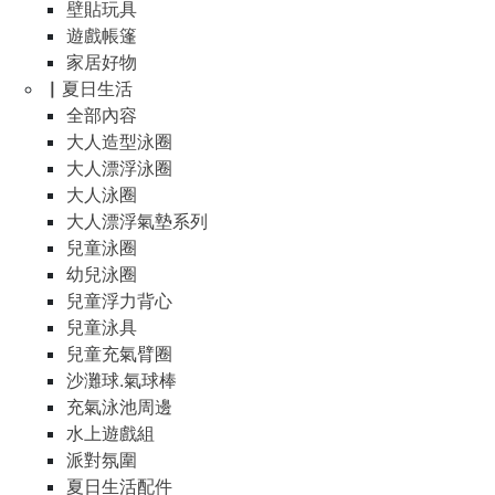
壁貼玩具
遊戲帳篷
家居好物
▏夏日生活
全部內容
大人造型泳圈
大人漂浮泳圈
大人泳圈
大人漂浮氣墊系列
兒童泳圈
幼兒泳圈
兒童浮力背心
兒童泳具
兒童充氣臂圈
沙灘球.氣球棒
充氣泳池周邊
水上遊戲組
派對氛圍
夏日生活配件