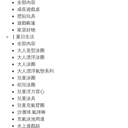
全部內容
成長遊戲桌
壁貼玩具
遊戲帳篷
家居好物
▏夏日生活
全部內容
大人造型泳圈
大人漂浮泳圈
大人泳圈
大人漂浮氣墊系列
兒童泳圈
幼兒泳圈
兒童浮力背心
兒童泳具
兒童充氣臂圈
沙灘球.氣球棒
充氣泳池周邊
水上遊戲組