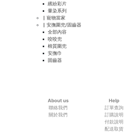
繽紛彩片
暈染系列
▏寵物當家
▏安撫圍兜/固齒器
全部內容
咬咬兜
棉質圍兜
安撫巾
固齒器
About us
Help
聯絡我們
訂單查詢
關於我們
訂購說明
付款說明
配送取貨