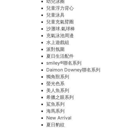
幼兒泳圈
兒童浮力背心
兒童泳具
兒童充氣臂圈
沙灘球.氣球棒
充氣泳池周邊
水上遊戲組
派對氛圍
夏日生活配件
smiley®聯名系列
Daimon Downey聯名系列
獨角獸系列
螢光色系
美人魚系列
希臘之眼系列
鯊魚系列
海馬系列
New Arrival
夏日豹紋