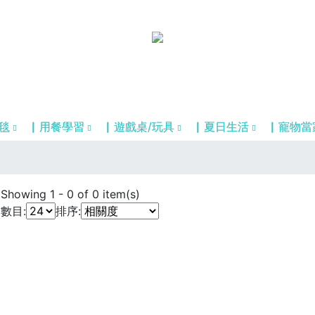
毯
▏用餐學習
▏遊戲桌/玩具
▏夏日生活
▏寵物當
Showing
1
-
0
of
0
item(s)
數目:
排序: