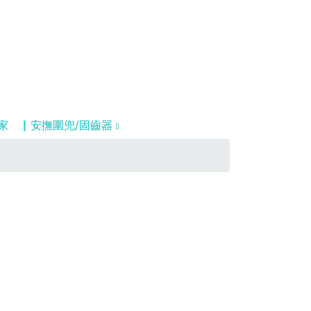
家
▏安撫圍兜/固齒器