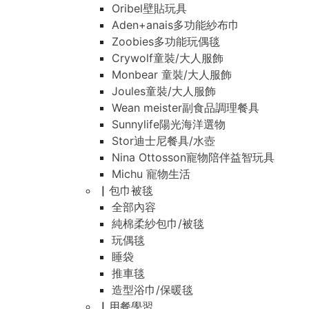
Oribel壁貼玩具
Aden+anais多功能紗布巾
Zoobies多功能玩偶毯
Crywolf童裝/大人服飾
Monbear 童裝/大人服飾
Joules童裝/大人服飾
Wean meister副食品調理餐具
Sunnylife陽光海洋選物
Stor迪士尼餐具/水壺
Nina Ottosson寵物陪伴益智玩具
Michu 寵物生活
▏包巾被毯
全部內容
純棉柔紗包巾/被毯
玩偶毯
睡袋
推車毯
造型浴巾/保暖毯
▏用餐學習