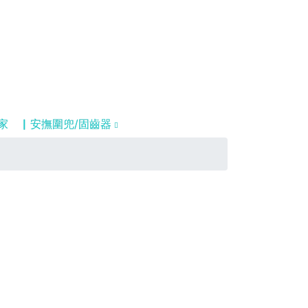
家
▏安撫圍兜/固齒器