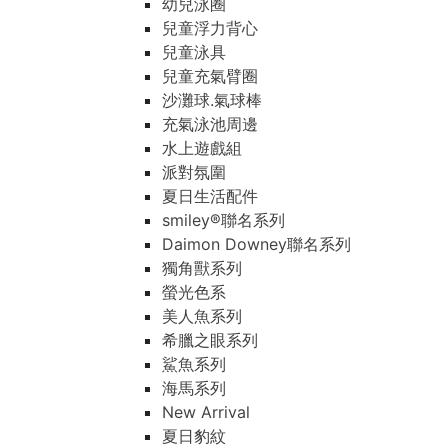
幼兒泳圈
兒童浮力背心
兒童泳具
兒童充氣臂圈
沙灘球.氣球棒
充氣泳池周邊
水上遊戲組
派對氛圍
夏日生活配件
smiley®聯名系列
Daimon Downey聯名系列
獨角獸系列
螢光色系
美人魚系列
希臘之眼系列
鯊魚系列
海馬系列
New Arrival
夏日豹紋