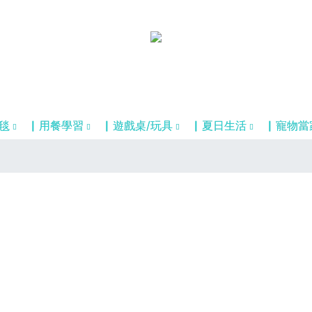
毯
▏用餐學習
▏遊戲桌/玩具
▏夏日生活
▏寵物當