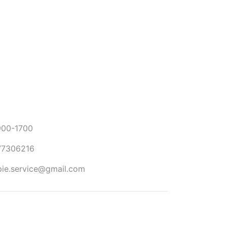
0-1700
306216
.service@gmail.com