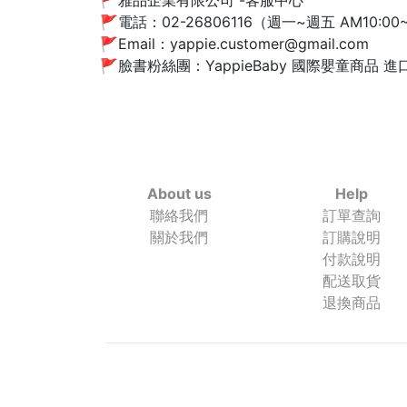
🚩雅品企業有限公司 -客服中心
🚩電話：02-26806116（週一~週五 AM10:00
🚩Email：yappie.customer@gmail.com
🚩臉書粉絲團：YappieBaby 國際嬰童商品 進口代理（h
About us
Help
聯絡我們
訂單查詢
關於我們
訂購說明
付款說明
配送取貨
退換商品