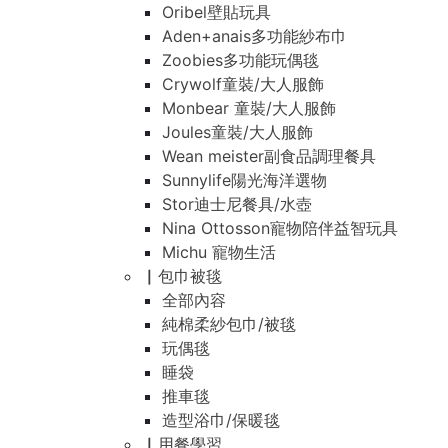
Oribel壁貼玩具
Aden+anais多功能紗布巾
Zoobies多功能玩偶毯
Crywolf童裝/大人服飾
Monbear 童裝/大人服飾
Joules童裝/大人服飾
Wean meister副食品調理餐具
Sunnylife陽光海洋選物
Stor迪士尼餐具/水壺
Nina Ottosson寵物陪伴益智玩具
Michu 寵物生活
▏包巾被毯
全部內容
純棉柔紗包巾/被毯
玩偶毯
睡袋
推車毯
造型浴巾/保暖毯
▏用餐學習