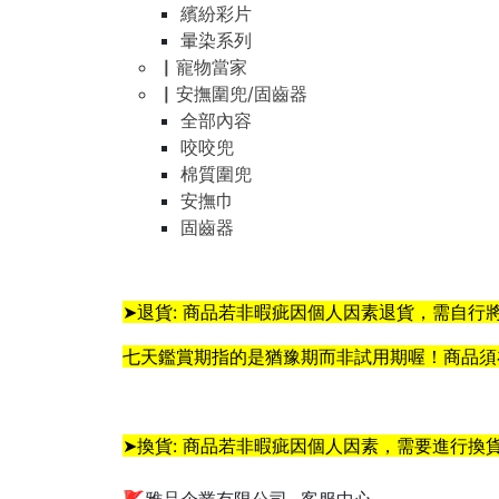
繽紛彩片
暈染系列
▏寵物當家
▏安撫圍兜/固齒器
全部內容
咬咬兜
棉質圍兜
安撫巾
固齒器
➤退貨: 商品若非暇疵因個人因素退貨，需自行
七天鑑賞期指的是猶豫期而非試用期喔！商品須
➤換貨: 商品若非暇疵因個人因素，需要進行換