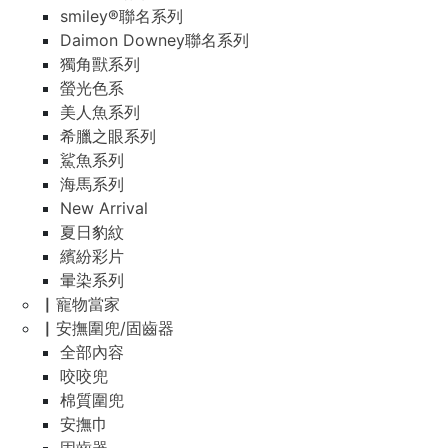
smiley®聯名系列
Daimon Downey聯名系列
獨角獸系列
螢光色系
美人魚系列
希臘之眼系列
鯊魚系列
海馬系列
New Arrival
夏日豹紋
繽紛彩片
暈染系列
▏寵物當家
▏安撫圍兜/固齒器
全部內容
咬咬兜
棉質圍兜
安撫巾