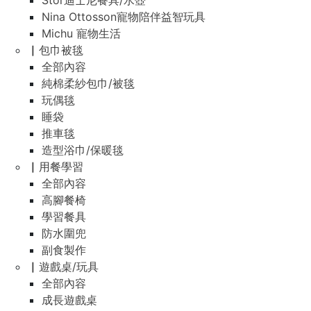
Stor迪士尼餐具/水壺
Nina Ottosson寵物陪伴益智玩具
Michu 寵物生活
▏包巾被毯
全部內容
純棉柔紗包巾/被毯
玩偶毯
睡袋
推車毯
造型浴巾/保暖毯
▏用餐學習
全部內容
高腳餐椅
學習餐具
防水圍兜
副食製作
▏遊戲桌/玩具
全部內容
成長遊戲桌