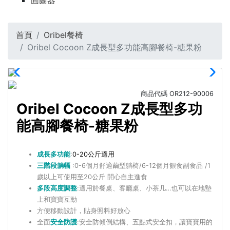
固齒器
首頁
Oribel餐椅
Oribel Cocoon Z成長型多功能高腳餐椅-糖果粉
商品代碼
OR212-90006
Oribel Cocoon Z成長型多功
能高腳餐椅-糖果粉
成長多功能
:
0-20公斤適用
三階段躺幅
:0-6個月舒適繭型躺椅/6-12個月餵食副食品 /1
歲以上可使用至20公斤 開心自主進食
多段高度調整
:適用於餐桌、客廳桌、小茶几…也可以在地墊
上和寶寶互動
方便移動設計，貼身照料好放心
全面
安全防護
:安全防傾倒結構、五點式安全扣，讓寶寶用的