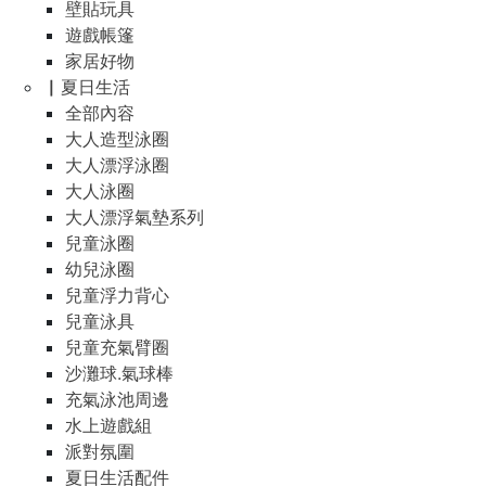
壁貼玩具
遊戲帳篷
家居好物
▏夏日生活
全部內容
大人造型泳圈
大人漂浮泳圈
大人泳圈
大人漂浮氣墊系列
兒童泳圈
幼兒泳圈
兒童浮力背心
兒童泳具
兒童充氣臂圈
沙灘球.氣球棒
充氣泳池周邊
水上遊戲組
派對氛圍
夏日生活配件