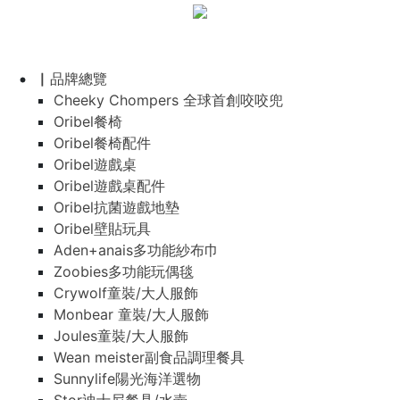
▏品牌總覽
Cheeky Chompers 全球首創咬咬兜
Oribel餐椅
Oribel餐椅配件
Oribel遊戲桌
Oribel遊戲桌配件
Oribel抗菌遊戲地墊
Oribel壁貼玩具
Aden+anais多功能紗布巾
Zoobies多功能玩偶毯
Crywolf童裝/大人服飾
Monbear 童裝/大人服飾
Joules童裝/大人服飾
Wean meister副食品調理餐具
Sunnylife陽光海洋選物