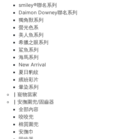
smiley®聯名系列
Daimon Downey聯名系列
獨角獸系列
螢光色系
美人魚系列
希臘之眼系列
鯊魚系列
海馬系列
New Arrival
夏日豹紋
繽紛彩片
暈染系列
▏寵物當家
▏安撫圍兜/固齒器
全部內容
咬咬兜
棉質圍兜
安撫巾