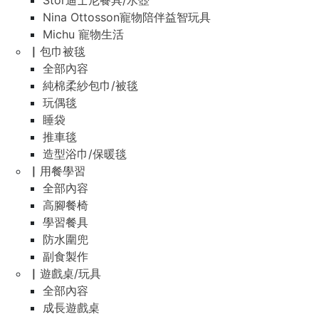
Stor迪士尼餐具/水壺
Nina Ottosson寵物陪伴益智玩具
Michu 寵物生活
▏包巾被毯
全部內容
純棉柔紗包巾/被毯
玩偶毯
睡袋
推車毯
造型浴巾/保暖毯
▏用餐學習
全部內容
高腳餐椅
學習餐具
防水圍兜
副食製作
▏遊戲桌/玩具
全部內容
成長遊戲桌