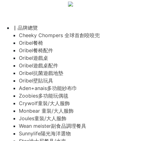
▏品牌總覽
Cheeky Chompers 全球首創咬咬兜
Oribel餐椅
Oribel餐椅配件
Oribel遊戲桌
Oribel遊戲桌配件
Oribel抗菌遊戲地墊
Oribel壁貼玩具
Aden+anais多功能紗布巾
Zoobies多功能玩偶毯
Crywolf童裝/大人服飾
Monbear 童裝/大人服飾
Joules童裝/大人服飾
Wean meister副食品調理餐具
Sunnylife陽光海洋選物