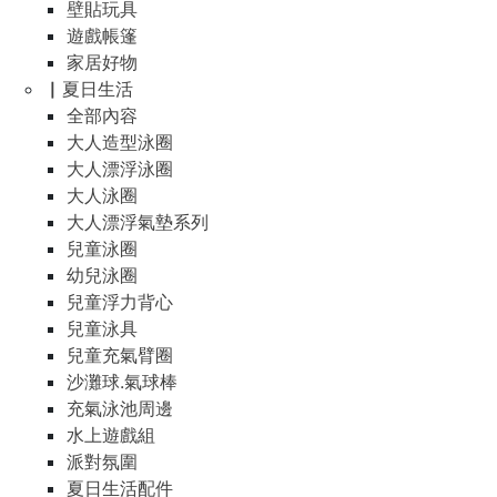
壁貼玩具
遊戲帳篷
家居好物
▏夏日生活
全部內容
大人造型泳圈
大人漂浮泳圈
大人泳圈
大人漂浮氣墊系列
兒童泳圈
幼兒泳圈
兒童浮力背心
兒童泳具
兒童充氣臂圈
沙灘球.氣球棒
充氣泳池周邊
水上遊戲組
派對氛圍
夏日生活配件