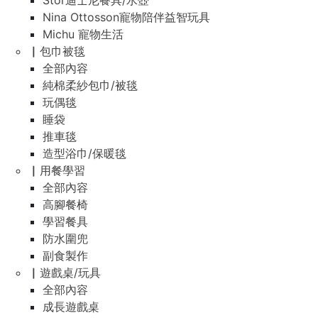
Stor迪士尼餐具/水壺
Nina Ottosson寵物陪伴益智玩具
Michu 寵物生活
▏包巾被毯
全部內容
純棉柔紗包巾/被毯
玩偶毯
睡袋
推車毯
造型浴巾/保暖毯
▏用餐學習
全部內容
高腳餐椅
學習餐具
防水圍兜
副食製作
▏遊戲桌/玩具
全部內容
成長遊戲桌