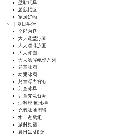
壁貼玩具
遊戲帳篷
家居好物
▏夏日生活
全部內容
大人造型泳圈
大人漂浮泳圈
大人泳圈
大人漂浮氣墊系列
兒童泳圈
幼兒泳圈
兒童浮力背心
兒童泳具
兒童充氣臂圈
沙灘球.氣球棒
充氣泳池周邊
水上遊戲組
派對氛圍
夏日生活配件