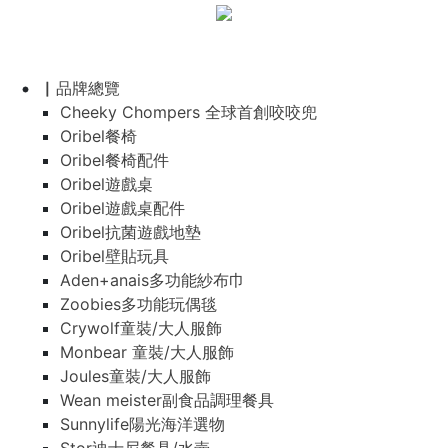
▏品牌總覽
Cheeky Chompers 全球首創咬咬兜
Oribel餐椅
Oribel餐椅配件
Oribel遊戲桌
Oribel遊戲桌配件
Oribel抗菌遊戲地墊
Oribel壁貼玩具
Aden+anais多功能紗布巾
Zoobies多功能玩偶毯
Crywolf童裝/大人服飾
Monbear 童裝/大人服飾
Joules童裝/大人服飾
Wean meister副食品調理餐具
Sunnylife陽光海洋選物