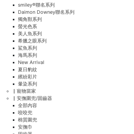
smiley®聯名系列
Daimon Downey聯名系列
獨角獸系列
螢光色系
美人魚系列
希臘之眼系列
鯊魚系列
海馬系列
New Arrival
夏日豹紋
繽紛彩片
暈染系列
▏寵物當家
▏安撫圍兜/固齒器
全部內容
咬咬兜
棉質圍兜
安撫巾