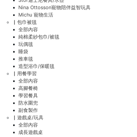
Stor迪士尼餐具/水壺
Nina Ottosson寵物陪伴益智玩具
Michu 寵物生活
▏包巾被毯
全部內容
純棉柔紗包巾/被毯
玩偶毯
睡袋
推車毯
造型浴巾/保暖毯
▏用餐學習
全部內容
高腳餐椅
學習餐具
防水圍兜
副食製作
▏遊戲桌/玩具
全部內容
成長遊戲桌