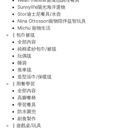
Wean meister副食品調理餐具
Sunnylife陽光海洋選物
Stor迪士尼餐具/水壺
Nina Ottosson寵物陪伴益智玩具
Michu 寵物生活
▏包巾被毯
全部內容
純棉柔紗包巾/被毯
玩偶毯
睡袋
推車毯
造型浴巾/保暖毯
▏用餐學習
全部內容
高腳餐椅
學習餐具
防水圍兜
副食製作
▏遊戲桌/玩具