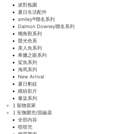
派對氛圍
夏日生活配件
smiley®聯名系列
Daimon Downey聯名系列
獨角獸系列
螢光色系
美人魚系列
希臘之眼系列
鯊魚系列
海馬系列
New Arrival
夏日豹紋
繽紛彩片
暈染系列
▏寵物當家
▏安撫圍兜/固齒器
全部內容
咬咬兜