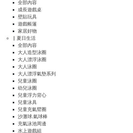
全部內容
成長遊戲桌
壁貼玩具
遊戲帳篷
家居好物
▏夏日生活
全部內容
大人造型泳圈
大人漂浮泳圈
大人泳圈
大人漂浮氣墊系列
兒童泳圈
幼兒泳圈
兒童浮力背心
兒童泳具
兒童充氣臂圈
沙灘球.氣球棒
充氣泳池周邊
水上遊戲組