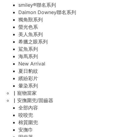
smiley®聯名系列
Daimon Downey聯名系列
獨角獸系列
螢光色系
美人魚系列
希臘之眼系列
鯊魚系列
海馬系列
New Arrival
夏日豹紋
繽紛彩片
暈染系列
▏寵物當家
▏安撫圍兜/固齒器
全部內容
咬咬兜
棉質圍兜
安撫巾