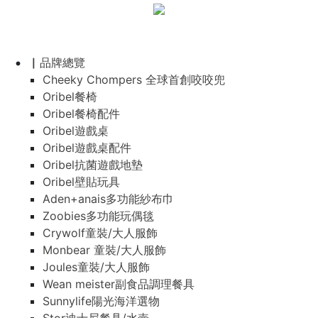
▏品牌總覽
Cheeky Chompers 全球首創咬咬兜
Oribel餐椅
Oribel餐椅配件
Oribel遊戲桌
Oribel遊戲桌配件
Oribel抗菌遊戲地墊
Oribel壁貼玩具
Aden+anais多功能紗布巾
Zoobies多功能玩偶毯
Crywolf童裝/大人服飾
Monbear 童裝/大人服飾
Joules童裝/大人服飾
Wean meister副食品調理餐具
Sunnylife陽光海洋選物