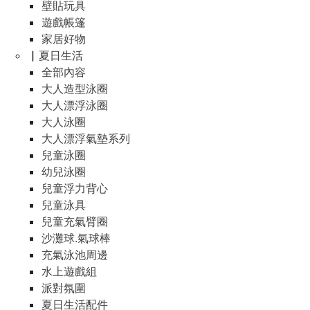
壁貼玩具
遊戲帳篷
家居好物
▏夏日生活
全部內容
大人造型泳圈
大人漂浮泳圈
大人泳圈
大人漂浮氣墊系列
兒童泳圈
幼兒泳圈
兒童浮力背心
兒童泳具
兒童充氣臂圈
沙灘球.氣球棒
充氣泳池周邊
水上遊戲組
派對氛圍
夏日生活配件