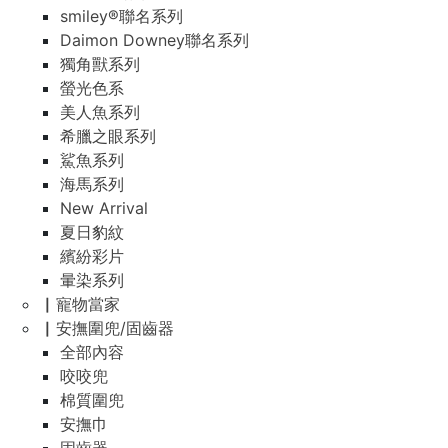
smiley®聯名系列
Daimon Downey聯名系列
獨角獸系列
螢光色系
美人魚系列
希臘之眼系列
鯊魚系列
海馬系列
New Arrival
夏日豹紋
繽紛彩片
暈染系列
▏寵物當家
▏安撫圍兜/固齒器
全部內容
咬咬兜
棉質圍兜
安撫巾