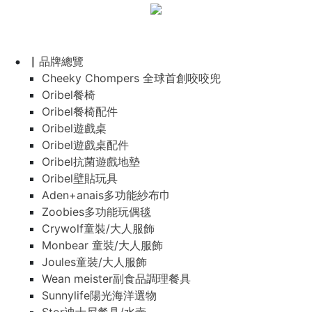
▏品牌總覽
Cheeky Chompers 全球首創咬咬兜
Oribel餐椅
Oribel餐椅配件
Oribel遊戲桌
Oribel遊戲桌配件
Oribel抗菌遊戲地墊
Oribel壁貼玩具
Aden+anais多功能紗布巾
Zoobies多功能玩偶毯
Crywolf童裝/大人服飾
Monbear 童裝/大人服飾
Joules童裝/大人服飾
Wean meister副食品調理餐具
Sunnylife陽光海洋選物