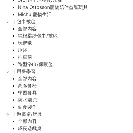
Stor迪士尼餐具/水壺
Nina Ottosson寵物陪伴益智玩具
Michu 寵物生活
▏包巾被毯
全部內容
純棉柔紗包巾/被毯
玩偶毯
睡袋
推車毯
造型浴巾/保暖毯
▏用餐學習
全部內容
高腳餐椅
學習餐具
防水圍兜
副食製作
▏遊戲桌/玩具
全部內容
成長遊戲桌