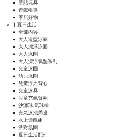
壁貼玩具
遊戲帳篷
家居好物
▏夏日生活
全部內容
大人造型泳圈
大人漂浮泳圈
大人泳圈
大人漂浮氣墊系列
兒童泳圈
幼兒泳圈
兒童浮力背心
兒童泳具
兒童充氣臂圈
沙灘球.氣球棒
充氣泳池周邊
水上遊戲組
派對氛圍
夏日生活配件