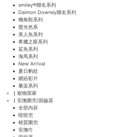
smiley®聯名系列
Daimon Downey聯名系列
獨角獸系列
螢光色系
美人魚系列
希臘之眼系列
鯊魚系列
海馬系列
New Arrival
夏日豹紋
繽紛彩片
暈染系列
▏寵物當家
▏安撫圍兜/固齒器
全部內容
咬咬兜
棉質圍兜
安撫巾