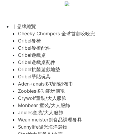
▏品牌總覽
Cheeky Chompers 全球首創咬咬兜
Oribel餐椅
Oribel餐椅配件
Oribel遊戲桌
Oribel遊戲桌配件
Oribel抗菌遊戲地墊
Oribel壁貼玩具
Aden+anais多功能紗布巾
Zoobies多功能玩偶毯
Crywolf童裝/大人服飾
Monbear 童裝/大人服飾
Joules童裝/大人服飾
Wean meister副食品調理餐具
Sunnylife陽光海洋選物