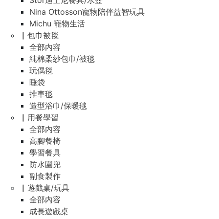
Stor迪士尼餐具/水壺
Nina Ottosson寵物陪伴益智玩具
Michu 寵物生活
▏包巾被毯
全部內容
純棉柔紗包巾/被毯
玩偶毯
睡袋
推車毯
造型浴巾/保暖毯
▏用餐學習
全部內容
高腳餐椅
學習餐具
防水圍兜
副食製作
▏遊戲桌/玩具
全部內容
成長遊戲桌