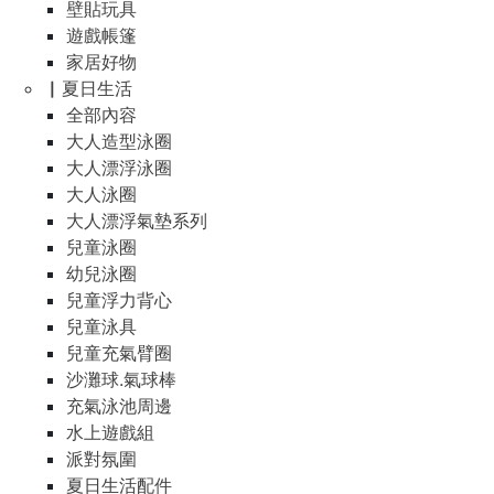
壁貼玩具
遊戲帳篷
家居好物
▏夏日生活
全部內容
大人造型泳圈
大人漂浮泳圈
大人泳圈
大人漂浮氣墊系列
兒童泳圈
幼兒泳圈
兒童浮力背心
兒童泳具
兒童充氣臂圈
沙灘球.氣球棒
充氣泳池周邊
水上遊戲組
派對氛圍
夏日生活配件