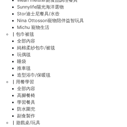
Wean meister副食品調理餐具
Sunnylife陽光海洋選物
Stor迪士尼餐具/水壺
Nina Ottosson寵物陪伴益智玩具
Michu 寵物生活
▏包巾被毯
全部內容
純棉柔紗包巾/被毯
玩偶毯
睡袋
推車毯
造型浴巾/保暖毯
▏用餐學習
全部內容
高腳餐椅
學習餐具
防水圍兜
副食製作
▏遊戲桌/玩具