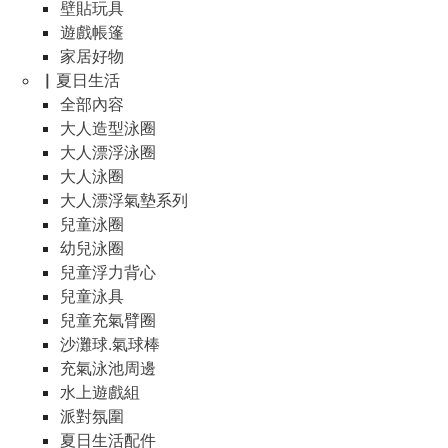
壁貼玩具
遊戲帳篷
家居好物
▏夏日生活
全部內容
大人造型泳圈
大人漂浮泳圈
大人泳圈
大人漂浮氣墊系列
兒童泳圈
幼兒泳圈
兒童浮力背心
兒童泳具
兒童充氣臂圈
沙灘球.氣球棒
充氣泳池周邊
水上遊戲組
派對氛圍
夏日生活配件