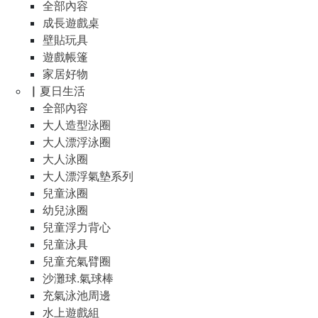
全部內容
成長遊戲桌
壁貼玩具
遊戲帳篷
家居好物
▏夏日生活
全部內容
大人造型泳圈
大人漂浮泳圈
大人泳圈
大人漂浮氣墊系列
兒童泳圈
幼兒泳圈
兒童浮力背心
兒童泳具
兒童充氣臂圈
沙灘球.氣球棒
充氣泳池周邊
水上遊戲組