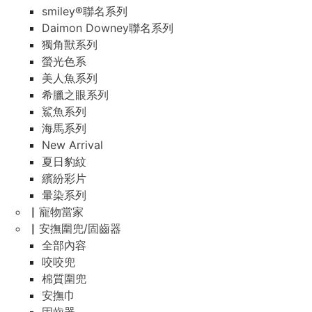
smiley®聯名系列
Daimon Downey聯名系列
獨角獸系列
螢光色系
美人魚系列
希臘之眼系列
鯊魚系列
海馬系列
New Arrival
夏日豹紋
繽紛彩片
暈染系列
▏寵物當家
▏安撫圍兜/固齒器
全部內容
咬咬兜
棉質圍兜
安撫巾