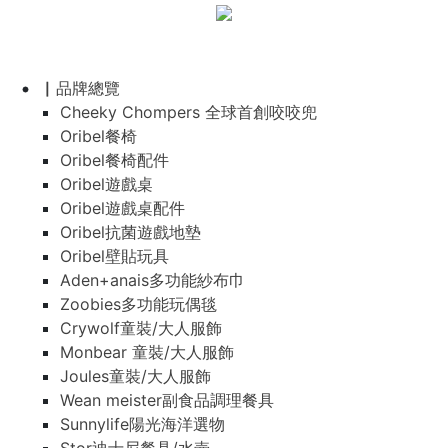
▏品牌總覽
Cheeky Chompers 全球首創咬咬兜
Oribel餐椅
Oribel餐椅配件
Oribel遊戲桌
Oribel遊戲桌配件
Oribel抗菌遊戲地墊
Oribel壁貼玩具
Aden+anais多功能紗布巾
Zoobies多功能玩偶毯
Crywolf童裝/大人服飾
Monbear 童裝/大人服飾
Joules童裝/大人服飾
Wean meister副食品調理餐具
Sunnylife陽光海洋選物