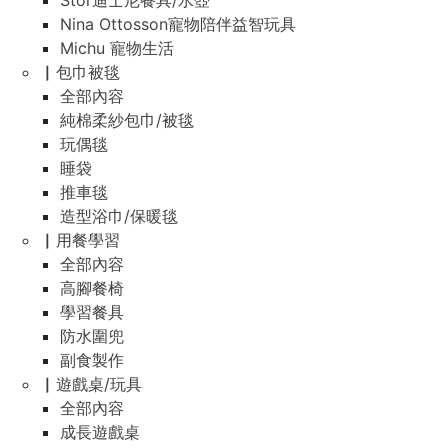
Stor迪士尼餐具/水壺
Nina Ottosson寵物陪伴益智玩具
Michu 寵物生活
▏包巾被毯
全部內容
純棉柔紗包巾/被毯
玩偶毯
睡袋
推車毯
造型浴巾/保暖毯
▏用餐學習
全部內容
高腳餐椅
學習餐具
防水圍兜
副食製作
▏遊戲桌/玩具
全部內容
成長遊戲桌