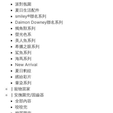
派對氛圍
夏日生活配件
smiley®聯名系列
Daimon Downey聯名系列
獨角獸系列
螢光色系
美人魚系列
希臘之眼系列
鯊魚系列
海馬系列
New Arrival
夏日豹紋
繽紛彩片
暈染系列
▏寵物當家
▏安撫圍兜/固齒器
全部內容
咬咬兜