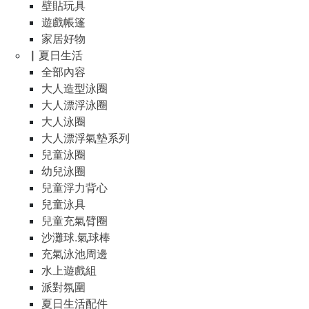
壁貼玩具
遊戲帳篷
家居好物
▏夏日生活
全部內容
大人造型泳圈
大人漂浮泳圈
大人泳圈
大人漂浮氣墊系列
兒童泳圈
幼兒泳圈
兒童浮力背心
兒童泳具
兒童充氣臂圈
沙灘球.氣球棒
充氣泳池周邊
水上遊戲組
派對氛圍
夏日生活配件