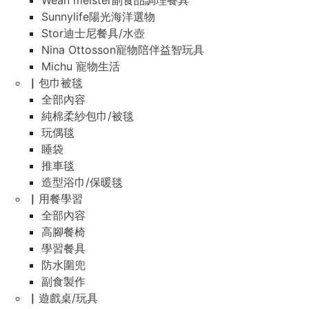
Wean meister副食品調理餐具
Sunnylife陽光海洋選物
Stor迪士尼餐具/水壺
Nina Ottosson寵物陪伴益智玩具
Michu 寵物生活
▏包巾被毯
全部內容
純棉柔紗包巾/被毯
玩偶毯
睡袋
推車毯
造型浴巾/保暖毯
▏用餐學習
全部內容
高腳餐椅
學習餐具
防水圍兜
副食製作
▏遊戲桌/玩具