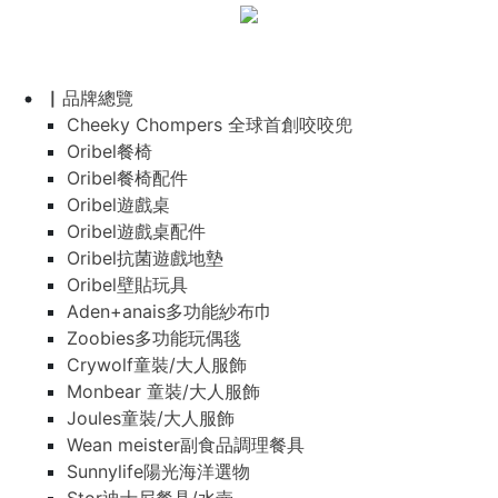
▏品牌總覽
Cheeky Chompers 全球首創咬咬兜
Oribel餐椅
Oribel餐椅配件
Oribel遊戲桌
Oribel遊戲桌配件
Oribel抗菌遊戲地墊
Oribel壁貼玩具
Aden+anais多功能紗布巾
Zoobies多功能玩偶毯
Crywolf童裝/大人服飾
Monbear 童裝/大人服飾
Joules童裝/大人服飾
Wean meister副食品調理餐具
Sunnylife陽光海洋選物