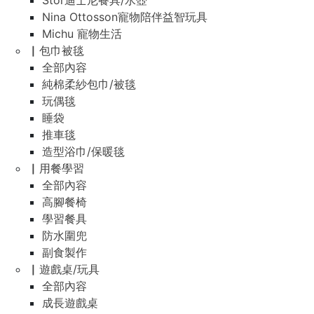
Stor迪士尼餐具/水壺
Nina Ottosson寵物陪伴益智玩具
Michu 寵物生活
▏包巾被毯
全部內容
純棉柔紗包巾/被毯
玩偶毯
睡袋
推車毯
造型浴巾/保暖毯
▏用餐學習
全部內容
高腳餐椅
學習餐具
防水圍兜
副食製作
▏遊戲桌/玩具
全部內容
成長遊戲桌