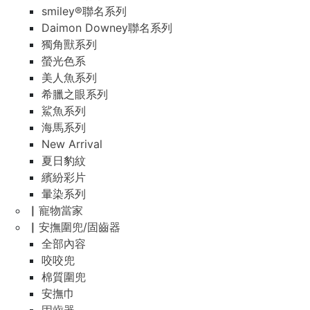
smiley®聯名系列
Daimon Downey聯名系列
獨角獸系列
螢光色系
美人魚系列
希臘之眼系列
鯊魚系列
海馬系列
New Arrival
夏日豹紋
繽紛彩片
暈染系列
▏寵物當家
▏安撫圍兜/固齒器
全部內容
咬咬兜
棉質圍兜
安撫巾