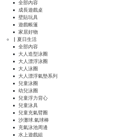
全部內容
成長遊戲桌
壁貼玩具
遊戲帳篷
家居好物
▏夏日生活
全部內容
大人造型泳圈
大人漂浮泳圈
大人泳圈
大人漂浮氣墊系列
兒童泳圈
幼兒泳圈
兒童浮力背心
兒童泳具
兒童充氣臂圈
沙灘球.氣球棒
充氣泳池周邊
水上遊戲組