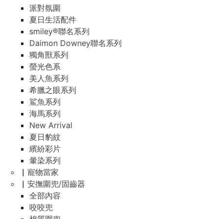
派對氛圍
夏日生活配件
smiley®聯名系列
Daimon Downey聯名系列
獨角獸系列
螢光色系
美人魚系列
希臘之眼系列
鯊魚系列
海馬系列
New Arrival
夏日豹紋
繽紛彩片
暈染系列
▏寵物當家
▏安撫圍兜/固齒器
全部內容
咬咬兜