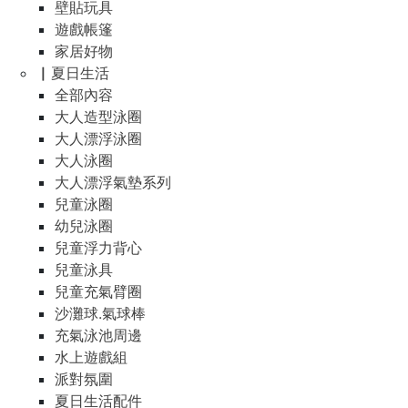
壁貼玩具
遊戲帳篷
家居好物
▏夏日生活
全部內容
大人造型泳圈
大人漂浮泳圈
大人泳圈
大人漂浮氣墊系列
兒童泳圈
幼兒泳圈
兒童浮力背心
兒童泳具
兒童充氣臂圈
沙灘球.氣球棒
充氣泳池周邊
水上遊戲組
派對氛圍
夏日生活配件