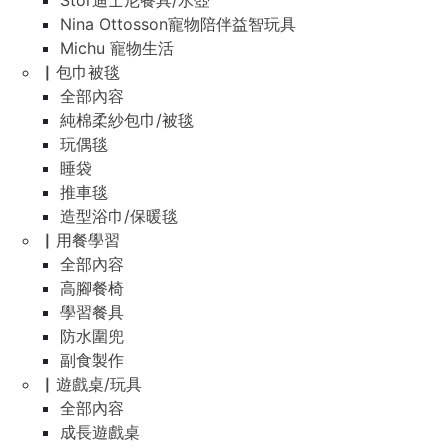
Stor迪士尼餐具/水壺
Nina Ottosson寵物陪伴益智玩具
Michu 寵物生活
▏包巾被毯
全部內容
純棉柔紗包巾/被毯
玩偶毯
睡袋
推車毯
造型浴巾/保暖毯
▏用餐學習
全部內容
高腳餐椅
學習餐具
防水圍兜
副食製作
▏遊戲桌/玩具
全部內容
成長遊戲桌