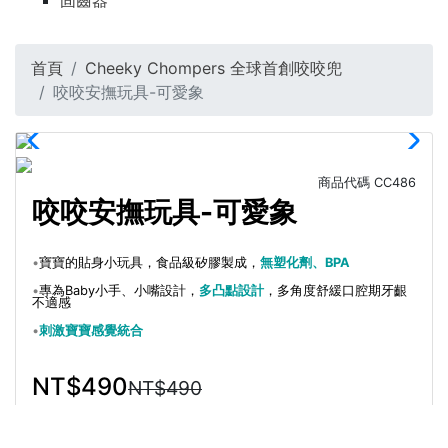
固齒器
首頁
Cheeky Chompers 全球首創咬咬兜
咬咬安撫玩具-可愛象
商品代碼
CC486
咬咬安撫玩具-可愛象
•
寶寶的貼身小玩具，食品級矽膠製成，
無塑化劑、BPA
•
專為Baby小手、小嘴設計，
多凸點設計
，多角度舒緩口腔期牙齦
不適感
•
刺激寶寶感覺統合
NT$490
NT$490