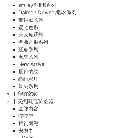
smiley®聯名系列
Daimon Downey聯名系列
獨角獸系列
螢光色系
美人魚系列
希臘之眼系列
鯊魚系列
海馬系列
New Arrival
夏日豹紋
繽紛彩片
暈染系列
▏寵物當家
▏安撫圍兜/固齒器
全部內容
咬咬兜
棉質圍兜
安撫巾