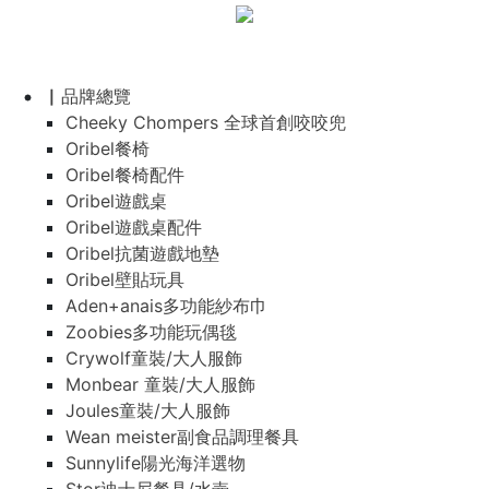
▏品牌總覽
Cheeky Chompers 全球首創咬咬兜
Oribel餐椅
Oribel餐椅配件
Oribel遊戲桌
Oribel遊戲桌配件
Oribel抗菌遊戲地墊
Oribel壁貼玩具
Aden+anais多功能紗布巾
Zoobies多功能玩偶毯
Crywolf童裝/大人服飾
Monbear 童裝/大人服飾
Joules童裝/大人服飾
Wean meister副食品調理餐具
Sunnylife陽光海洋選物