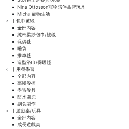
Stor迪士尼餐具/水壺
Nina Ottosson寵物陪伴益智玩具
Michu 寵物生活
▏包巾被毯
全部內容
純棉柔紗包巾/被毯
玩偶毯
睡袋
推車毯
造型浴巾/保暖毯
▏用餐學習
全部內容
高腳餐椅
學習餐具
防水圍兜
副食製作
▏遊戲桌/玩具
全部內容
成長遊戲桌