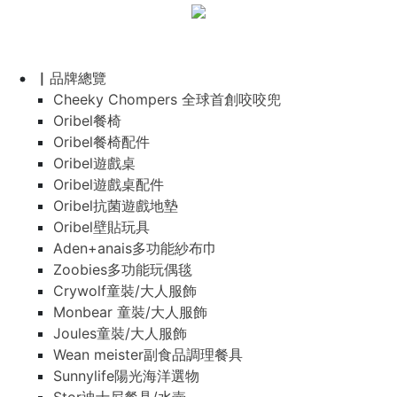
▏品牌總覽
Cheeky Chompers 全球首創咬咬兜
Oribel餐椅
Oribel餐椅配件
Oribel遊戲桌
Oribel遊戲桌配件
Oribel抗菌遊戲地墊
Oribel壁貼玩具
Aden+anais多功能紗布巾
Zoobies多功能玩偶毯
Crywolf童裝/大人服飾
Monbear 童裝/大人服飾
Joules童裝/大人服飾
Wean meister副食品調理餐具
Sunnylife陽光海洋選物