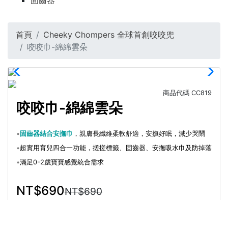
固齒器
首頁
Cheeky Chompers 全球首創咬咬兜
咬咬巾-綿綿雲朵
商品代碼
CC819
咬咬巾-綿綿雲朵
•
固齒器結合安撫巾
，親膚長纖維柔軟舒適，安撫好眠，減少哭鬧
•
超實用育兒四合一功能，搓搓標籤、固齒器、安撫吸水巾及防掉落
•
滿足0-2歲寶寶感覺統合需求
NT$690
NT$690