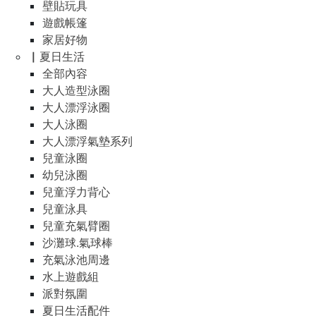
壁貼玩具
遊戲帳篷
家居好物
▏夏日生活
全部內容
大人造型泳圈
大人漂浮泳圈
大人泳圈
大人漂浮氣墊系列
兒童泳圈
幼兒泳圈
兒童浮力背心
兒童泳具
兒童充氣臂圈
沙灘球.氣球棒
充氣泳池周邊
水上遊戲組
派對氛圍
夏日生活配件