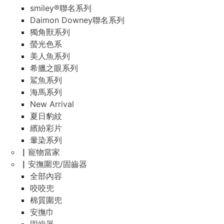
smiley®聯名系列
Daimon Downey聯名系列
獨角獸系列
螢光色系
美人魚系列
希臘之眼系列
鯊魚系列
海馬系列
New Arrival
夏日豹紋
繽紛彩片
暈染系列
▏寵物當家
▏安撫圍兜/固齒器
全部內容
咬咬兜
棉質圍兜
安撫巾