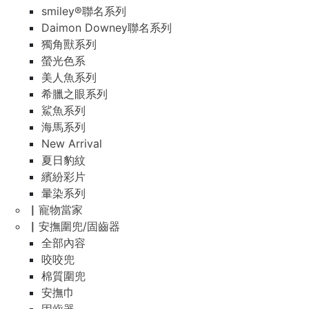
smiley®聯名系列
Daimon Downey聯名系列
獨角獸系列
螢光色系
美人魚系列
希臘之眼系列
鯊魚系列
海馬系列
New Arrival
夏日豹紋
繽紛彩片
暈染系列
▏寵物當家
▏安撫圍兜/固齒器
全部內容
咬咬兜
棉質圍兜
安撫巾