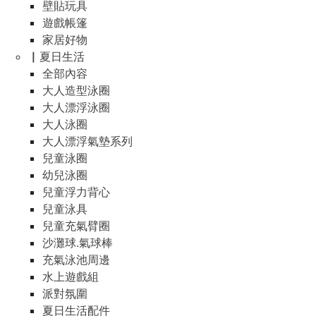
壁貼玩具
遊戲帳篷
家居好物
▏夏日生活
全部內容
大人造型泳圈
大人漂浮泳圈
大人泳圈
大人漂浮氣墊系列
兒童泳圈
幼兒泳圈
兒童浮力背心
兒童泳具
兒童充氣臂圈
沙灘球.氣球棒
充氣泳池周邊
水上遊戲組
派對氛圍
夏日生活配件