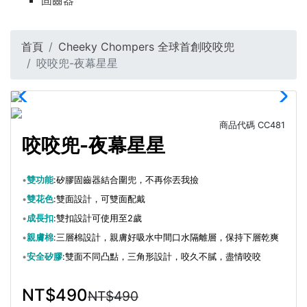
固齒器
首頁
Cheeky Chompers 全球首創咬咬兜
咬咬兜-夜幕星星
商品代碼
CC481
咬咬兜-夜幕星星
•
雙功能
:矽膠固齒器結合圍兜，不再你丟我撿
•
雙花色
:雙面設計，可雙面配戴
•
成長扣
:雙扣設計可使用至2歲
•
親膚棉
:三層棉設計，親膚好吸水中間口水隔離層，保持下層乾爽
•
安全矽膠
:雙面不同凸點，三角形設計，咬久不膩，盡情咬咬
NT$490
NT$490