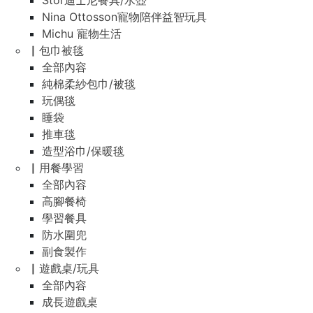
Stor迪士尼餐具/水壺
Nina Ottosson寵物陪伴益智玩具
Michu 寵物生活
▏包巾被毯
全部內容
純棉柔紗包巾/被毯
玩偶毯
睡袋
推車毯
造型浴巾/保暖毯
▏用餐學習
全部內容
高腳餐椅
學習餐具
防水圍兜
副食製作
▏遊戲桌/玩具
全部內容
成長遊戲桌