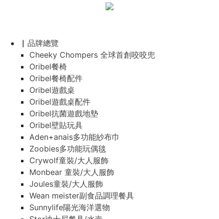
▏品牌總覽
Cheeky Chompers 全球首創咬咬兜
Oribel餐椅
Oribel餐椅配件
Oribel遊戲桌
Oribel遊戲桌配件
Oribel抗菌遊戲地墊
Oribel壁貼玩具
Aden+anais多功能紗布巾
Zoobies多功能玩偶毯
Crywolf童裝/大人服飾
Monbear 童裝/大人服飾
Joules童裝/大人服飾
Wean meister副食品調理餐具
Sunnylife陽光海洋選物