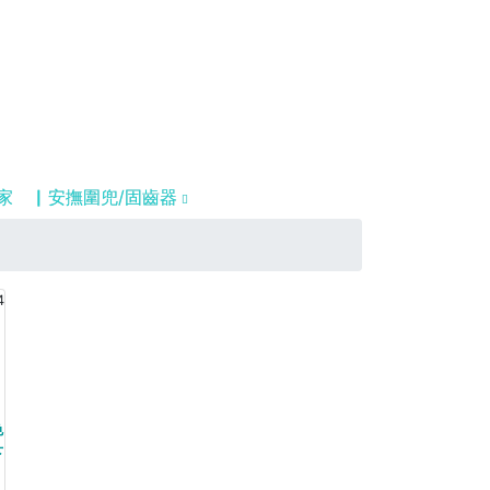
家
▏安撫圍兜/固齒器
4
色
下