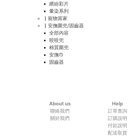
繽紛彩片
暈染系列
▏寵物當家
▏安撫圍兜/固齒器
全部內容
咬咬兜
棉質圍兜
安撫巾
固齒器
About us
Help
聯絡我們
訂單查詢
關於我們
訂購說明
付款說明
配送取貨