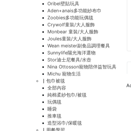
Oribel壁貼玩具
Aden+anais多功能紗布巾
Zoobies多功能玩偶毯
Crywolf童裝/大人服飾
Monbear 童裝/大人服飾
Joules童裝/大人服飾
Wean meister副食品調理餐具
Sunnylife陽光海洋選物
Stor迪士尼餐具/水壺
Nina Ottosson寵物陪伴益智玩具
Michu 寵物生活
▏包巾被毯
全部內容
純棉柔紗包巾/被毯
玩偶毯
睡袋
推車毯
造型浴巾/保暖毯
▏用餐學習