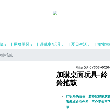
毯
▏用餐學習
▏遊戲桌/玩具
▏夏日生活
▏寵物當
鈴鈴搖鼓
商品代碼
CY303-6026
加購桌面玩具-鈴
鈴搖鼓
扣板為奶油色，若搭配綠或灰
遊戲桌會有色差，不介意者再
單