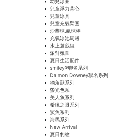
幼兒泳圈
兒童浮力背心
兒童泳具
兒童充氣臂圈
沙灘球.氣球棒
充氣泳池周邊
水上遊戲組
派對氛圍
夏日生活配件
smiley®聯名系列
Daimon Downey聯名系列
獨角獸系列
螢光色系
美人魚系列
希臘之眼系列
鯊魚系列
海馬系列
New Arrival
夏日豹紋