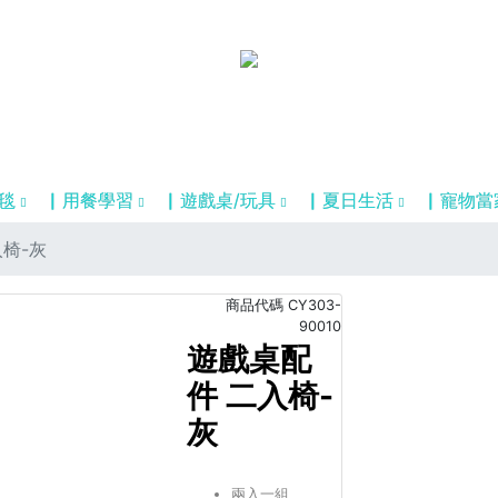
毯
▏用餐學習
▏遊戲桌/玩具
▏夏日生活
▏寵物當
椅-灰
商品代碼
CY303-
90010
遊戲桌配
件 二入椅-
灰
兩入一組