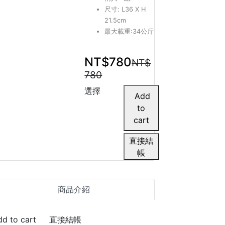
尺寸: L36 X H
21.5cm
最大載重:34公斤
NT$780
NT$
780
選擇
直接結
帳
商品介紹
直接結帳