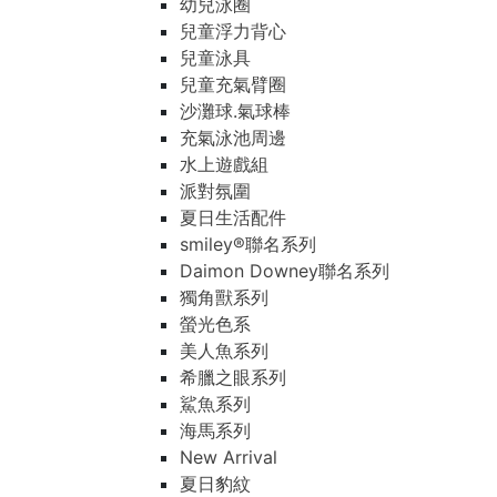
幼兒泳圈
兒童浮力背心
兒童泳具
兒童充氣臂圈
沙灘球.氣球棒
充氣泳池周邊
水上遊戲組
派對氛圍
夏日生活配件
smiley®聯名系列
Daimon Downey聯名系列
獨角獸系列
螢光色系
美人魚系列
希臘之眼系列
鯊魚系列
海馬系列
New Arrival
夏日豹紋