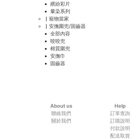
繽紛彩片
暈染系列
▏寵物當家
▏安撫圍兜/固齒器
全部內容
咬咬兜
棉質圍兜
安撫巾
固齒器
About us
Help
聯絡我們
訂單查詢
關於我們
訂購說明
付款說明
配送取貨