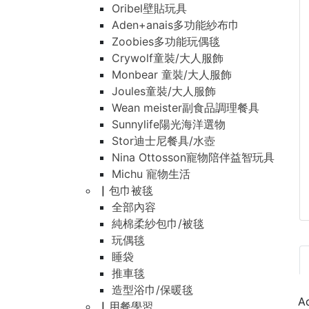
Oribel壁貼玩具
Aden+anais多功能紗布巾
Zoobies多功能玩偶毯
Crywolf童裝/大人服飾
Monbear 童裝/大人服飾
Joules童裝/大人服飾
Wean meister副食品調理餐具
Sunnylife陽光海洋選物
Stor迪士尼餐具/水壺
Nina Ottosson寵物陪伴益智玩具
Michu 寵物生活
▏包巾被毯
全部內容
純棉柔紗包巾/被毯
玩偶毯
睡袋
推車毯
造型浴巾/保暖毯
▏用餐學習