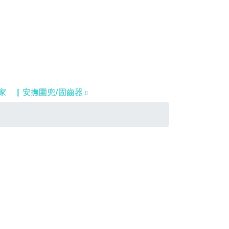
家
▏安撫圍兜/固齒器