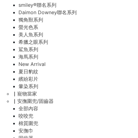
smiley®聯名系列
Daimon Downey聯名系列
獨角獸系列
螢光色系
美人魚系列
希臘之眼系列
鯊魚系列
海馬系列
New Arrival
夏日豹紋
繽紛彩片
暈染系列
▏寵物當家
▏安撫圍兜/固齒器
全部內容
咬咬兜
棉質圍兜
安撫巾