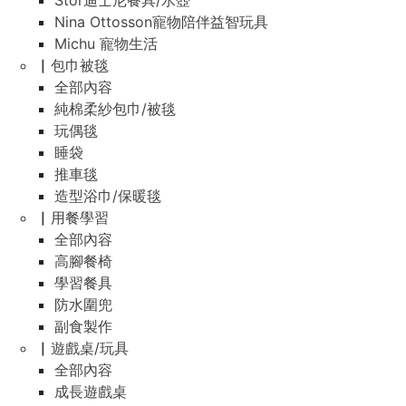
Stor迪士尼餐具/水壺
Nina Ottosson寵物陪伴益智玩具
Michu 寵物生活
▏包巾被毯
全部內容
純棉柔紗包巾/被毯
玩偶毯
睡袋
推車毯
造型浴巾/保暖毯
▏用餐學習
全部內容
高腳餐椅
學習餐具
防水圍兜
副食製作
▏遊戲桌/玩具
全部內容
成長遊戲桌