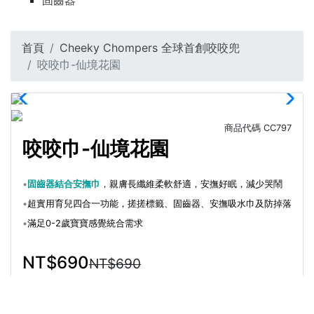
固齒器
首頁
Cheeky Chompers 全球首創咬咬兜
咬咬巾-仙境花園
商品代碼
CC797
咬咬巾-仙境花園
•
固齒器結合安撫巾
，親膚長纖維柔軟舒適，安撫好眠，減少哭鬧
•
超實用育兒四合一功能，搓搓標籤、固齒器、安撫吸水巾及防掉落
•
滿足0-2歲寶寶感覺統合需求
NT$690
NT$690