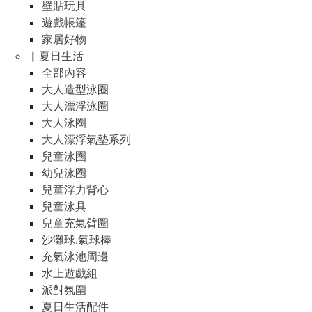
壁貼玩具
遊戲帳篷
家居好物
▏夏日生活
全部內容
大人造型泳圈
大人漂浮泳圈
大人泳圈
大人漂浮氣墊系列
兒童泳圈
幼兒泳圈
兒童浮力背心
兒童泳具
兒童充氣臂圈
沙灘球.氣球棒
充氣泳池周邊
水上遊戲組
派對氛圍
夏日生活配件