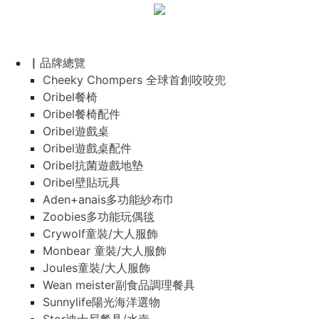
▏品牌總覽
Cheeky Chompers 全球首創咬咬兜
Oribel餐椅
Oribel餐椅配件
Oribel遊戲桌
Oribel遊戲桌配件
Oribel抗菌遊戲地墊
Oribel壁貼玩具
Aden+anais多功能紗布巾
Zoobies多功能玩偶毯
Crywolf童裝/大人服飾
Monbear 童裝/大人服飾
Joules童裝/大人服飾
Wean meister副食品調理餐具
Sunnylife陽光海洋選物