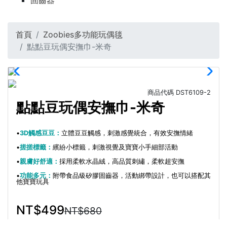
固齒器
首頁
Zoobies多功能玩偶毯
點點豆玩偶安撫巾-米奇
商品代碼
DST6109-2
點點豆玩偶安撫巾-米奇
•
3D觸感豆豆：
立體豆豆觸感，刺激感覺統合，有效安撫情緒
•
搓搓標籤：
繽紛小標籤，刺激視覺及寶寶小手細部活動
•
親膚好舒適：
採用柔軟水晶絨，高品質刺繡，柔軟超安撫
•
功能多元：
附帶食品級矽膠固齒器，活動綁帶設計，也可以搭配其
他寶寶玩具
NT$499
NT$680