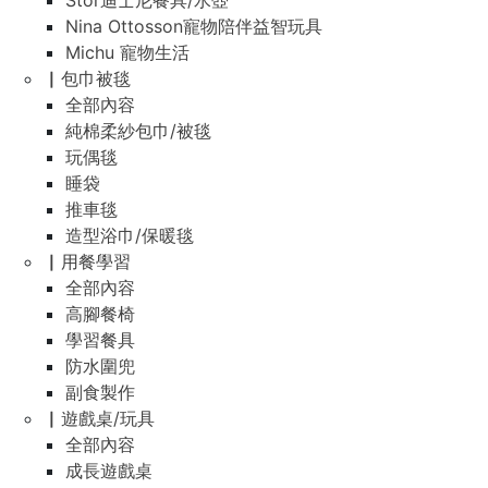
Stor迪士尼餐具/水壺
Nina Ottosson寵物陪伴益智玩具
Michu 寵物生活
▏包巾被毯
全部內容
純棉柔紗包巾/被毯
玩偶毯
睡袋
推車毯
造型浴巾/保暖毯
▏用餐學習
全部內容
高腳餐椅
學習餐具
防水圍兜
副食製作
▏遊戲桌/玩具
全部內容
成長遊戲桌