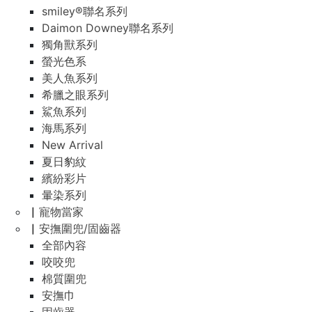
smiley®聯名系列
Daimon Downey聯名系列
獨角獸系列
螢光色系
美人魚系列
希臘之眼系列
鯊魚系列
海馬系列
New Arrival
夏日豹紋
繽紛彩片
暈染系列
▏寵物當家
▏安撫圍兜/固齒器
全部內容
咬咬兜
棉質圍兜
安撫巾