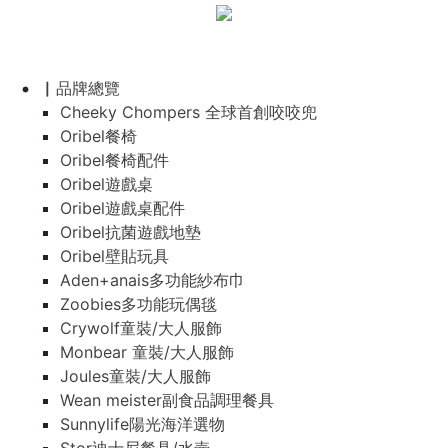
▏品牌總覽
Cheeky Chompers 全球首創咬咬兜
Oribel餐椅
Oribel餐椅配件
Oribel遊戲桌
Oribel遊戲桌配件
Oribel抗菌遊戲地墊
Oribel壁貼玩具
Aden+anais多功能紗布巾
Zoobies多功能玩偶毯
Crywolf童裝/大人服飾
Monbear 童裝/大人服飾
Joules童裝/大人服飾
Wean meister副食品調理餐具
Sunnylife陽光海洋選物