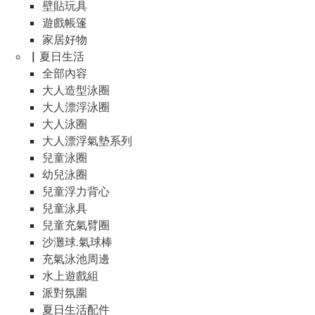
壁貼玩具
遊戲帳篷
家居好物
▏夏日生活
全部內容
大人造型泳圈
大人漂浮泳圈
大人泳圈
大人漂浮氣墊系列
兒童泳圈
幼兒泳圈
兒童浮力背心
兒童泳具
兒童充氣臂圈
沙灘球.氣球棒
充氣泳池周邊
水上遊戲組
派對氛圍
夏日生活配件