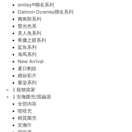
smiley®聯名系列
Daimon Downey聯名系列
獨角獸系列
螢光色系
美人魚系列
希臘之眼系列
鯊魚系列
海馬系列
New Arrival
夏日豹紋
繽紛彩片
暈染系列
▏寵物當家
▏安撫圍兜/固齒器
全部內容
咬咬兜
棉質圍兜
安撫巾