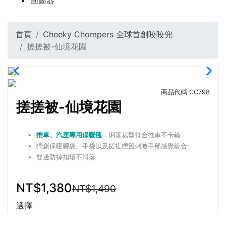
固齒器
首頁
Cheeky Chompers 全球首創咬咬兜
搓搓被-仙境花園
商品代碼
CC798
搓搓被-仙境花園
推車、汽座專用保暖毯
，俐落裁型符合推車不卡輪
獨創保暖腳袋、手袋以及搓搓標籤刺激手部感覺統合
雙邊防掉扣環不滑落
NT$1,380
NT$1,490
選擇