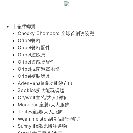
▏品牌總覽
Cheeky Chompers 全球首創咬咬兜
Oribel餐椅
Oribel餐椅配件
Oribel遊戲桌
Oribel遊戲桌配件
Oribel抗菌遊戲地墊
Oribel壁貼玩具
Aden+anais多功能紗布巾
Zoobies多功能玩偶毯
Crywolf童裝/大人服飾
Monbear 童裝/大人服飾
Joules童裝/大人服飾
Wean meister副食品調理餐具
Sunnylife陽光海洋選物