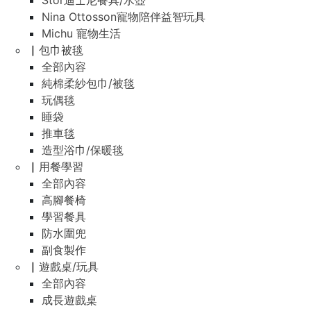
Stor迪士尼餐具/水壺
Nina Ottosson寵物陪伴益智玩具
Michu 寵物生活
▏包巾被毯
全部內容
純棉柔紗包巾/被毯
玩偶毯
睡袋
推車毯
造型浴巾/保暖毯
▏用餐學習
全部內容
高腳餐椅
學習餐具
防水圍兜
副食製作
▏遊戲桌/玩具
全部內容
成長遊戲桌