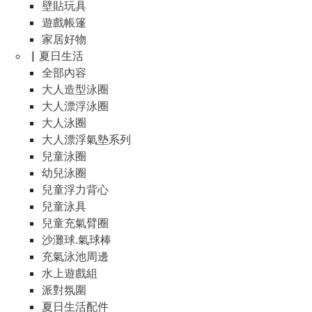
壁貼玩具
遊戲帳篷
家居好物
▏夏日生活
全部內容
大人造型泳圈
大人漂浮泳圈
大人泳圈
大人漂浮氣墊系列
兒童泳圈
幼兒泳圈
兒童浮力背心
兒童泳具
兒童充氣臂圈
沙灘球.氣球棒
充氣泳池周邊
水上遊戲組
派對氛圍
夏日生活配件