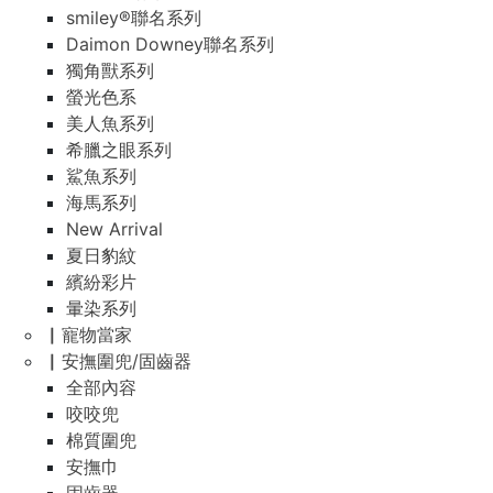
smiley®聯名系列
Daimon Downey聯名系列
獨角獸系列
螢光色系
美人魚系列
希臘之眼系列
鯊魚系列
海馬系列
New Arrival
夏日豹紋
繽紛彩片
暈染系列
▏寵物當家
▏安撫圍兜/固齒器
全部內容
咬咬兜
棉質圍兜
安撫巾