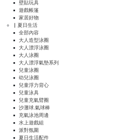
壁貼玩具
遊戲帳篷
家居好物
▏夏日生活
全部內容
大人造型泳圈
大人漂浮泳圈
大人泳圈
大人漂浮氣墊系列
兒童泳圈
幼兒泳圈
兒童浮力背心
兒童泳具
兒童充氣臂圈
沙灘球.氣球棒
充氣泳池周邊
水上遊戲組
派對氛圍
夏日生活配件