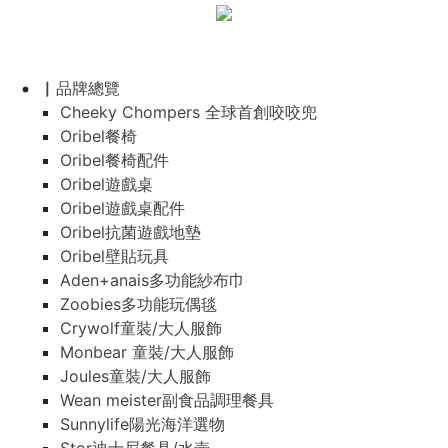
▏品牌總覽
Cheeky Chompers 全球首創咬咬兜
Oribel餐椅
Oribel餐椅配件
Oribel遊戲桌
Oribel遊戲桌配件
Oribel抗菌遊戲地墊
Oribel壁貼玩具
Aden+anais多功能紗布巾
Zoobies多功能玩偶毯
Crywolf童裝/大人服飾
Monbear 童裝/大人服飾
Joules童裝/大人服飾
Wean meister副食品調理餐具
Sunnylife陽光海洋選物