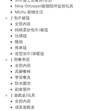
Stor迪士尼餐具/水壺
Nina Ottosson寵物陪伴益智玩具
Michu 寵物生活
▏包巾被毯
全部內容
純棉柔紗包巾/被毯
玩偶毯
睡袋
推車毯
造型浴巾/保暖毯
▏用餐學習
全部內容
高腳餐椅
學習餐具
防水圍兜
副食製作
▏遊戲桌/玩具
全部內容
成長遊戲桌