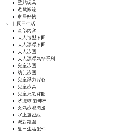
壁貼玩具
遊戲帳篷
家居好物
▏夏日生活
全部內容
大人造型泳圈
大人漂浮泳圈
大人泳圈
大人漂浮氣墊系列
兒童泳圈
幼兒泳圈
兒童浮力背心
兒童泳具
兒童充氣臂圈
沙灘球.氣球棒
充氣泳池周邊
水上遊戲組
派對氛圍
夏日生活配件