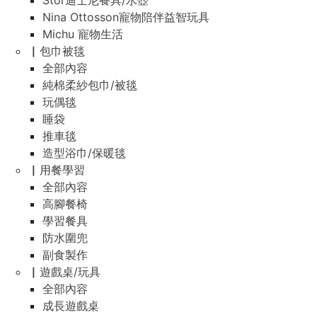
Stor迪士尼餐具/水壺
Nina Ottosson寵物陪伴益智玩具
Michu 寵物生活
▏包巾被毯
全部內容
純棉柔紗包巾/被毯
玩偶毯
睡袋
推車毯
造型浴巾/保暖毯
▏用餐學習
全部內容
高腳餐椅
學習餐具
防水圍兜
副食製作
▏遊戲桌/玩具
全部內容
成長遊戲桌