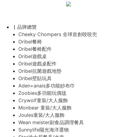
▏品牌總覽
Cheeky Chompers 全球首創咬咬兜
Oribel餐椅
Oribel餐椅配件
Oribel遊戲桌
Oribel遊戲桌配件
Oribel抗菌遊戲地墊
Oribel壁貼玩具
Aden+anais多功能紗布巾
Zoobies多功能玩偶毯
Crywolf童裝/大人服飾
Monbear 童裝/大人服飾
Joules童裝/大人服飾
Wean meister副食品調理餐具
Sunnylife陽光海洋選物