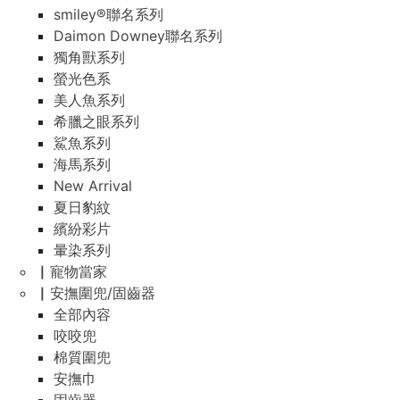
smiley®聯名系列
Daimon Downey聯名系列
獨角獸系列
螢光色系
美人魚系列
希臘之眼系列
鯊魚系列
海馬系列
New Arrival
夏日豹紋
繽紛彩片
暈染系列
▏寵物當家
▏安撫圍兜/固齒器
全部內容
咬咬兜
棉質圍兜
安撫巾