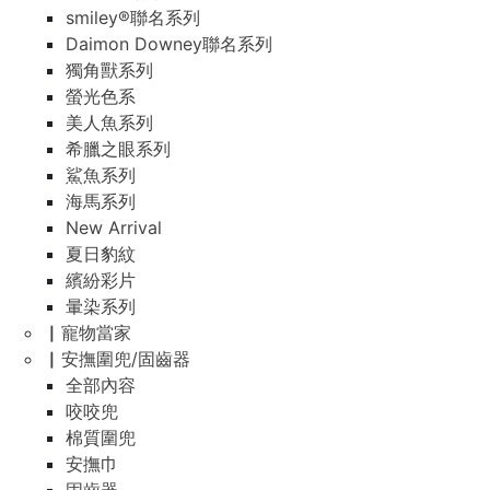
smiley®聯名系列
Daimon Downey聯名系列
獨角獸系列
螢光色系
美人魚系列
希臘之眼系列
鯊魚系列
海馬系列
New Arrival
夏日豹紋
繽紛彩片
暈染系列
▏寵物當家
▏安撫圍兜/固齒器
全部內容
咬咬兜
棉質圍兜
安撫巾