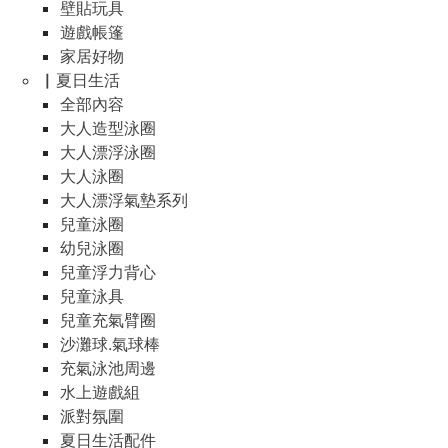
壁貼玩具
遊戲帳篷
家居好物
▏夏日生活
全部內容
大人造型泳圈
大人漂浮泳圈
大人泳圈
大人漂浮氣墊系列
兒童泳圈
幼兒泳圈
兒童浮力背心
兒童泳具
兒童充氣臂圈
沙灘球.氣球棒
充氣泳池周邊
水上遊戲組
派對氛圍
夏日生活配件