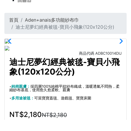
固齒器
首頁
Aden+anais多功能紗布巾
迪士尼夢幻經典被毯-寶貝小飛象(120x120公分)
商品代碼
ADBC10014DIJ
迪士尼夢幻經典被毯-寶貝小飛
象(120x120公分)
•
純棉親膚：
採四層100%純棉平紋紗布織成，溫暖透氣不悶熱，柔
細紗布基底，使用愈久愈柔軟、親膚
•
多用途被毯：
可當寶寶蓋毯、遊戲毯、寶寶床圍
NT$2,180
NT$2,180