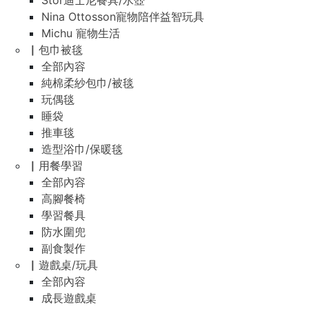
Stor迪士尼餐具/水壺
Nina Ottosson寵物陪伴益智玩具
Michu 寵物生活
▏包巾被毯
全部內容
純棉柔紗包巾/被毯
玩偶毯
睡袋
推車毯
造型浴巾/保暖毯
▏用餐學習
全部內容
高腳餐椅
學習餐具
防水圍兜
副食製作
▏遊戲桌/玩具
全部內容
成長遊戲桌