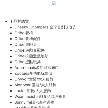
▏品牌總覽
Cheeky Chompers 全球首創咬咬兜
Oribel餐椅
Oribel餐椅配件
Oribel遊戲桌
Oribel遊戲桌配件
Oribel抗菌遊戲地墊
Oribel壁貼玩具
Aden+anais多功能紗布巾
Zoobies多功能玩偶毯
Crywolf童裝/大人服飾
Monbear 童裝/大人服飾
Joules童裝/大人服飾
Wean meister副食品調理餐具
Sunnylife陽光海洋選物