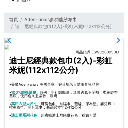
固齒器
首頁
Aden+anais多功能紗布巾
迪士尼經典款包巾(2入)-彩虹米妮(112x112公分)
商品代碼
ESWC20005DIJ
迪士尼經典款包巾(2入)-彩虹
米妮(112x112公分)
•美國Aden+anais 英國皇室、好萊塢名人愛用育兒品牌
•
100%純棉親膚：
特殊十字孔隙織法，溫暖透氣不悶熱，柔細紗布
基底，使用愈久愈柔軟、親膚
•
萬用方型大尺寸：
可當包巾、拍嗝巾、蓋毯、尿布墊、嬰兒床巾、
推車蓋巾、哺乳罩巾，商品尺寸112*112公分
•
迪士尼系列花色：
超療癒迪士尼限量花色，粉嫩可愛