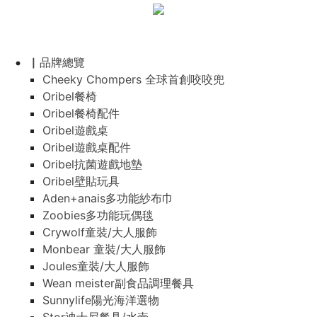
▏品牌總覽
Cheeky Chompers 全球首創咬咬兜
Oribel餐椅
Oribel餐椅配件
Oribel遊戲桌
Oribel遊戲桌配件
Oribel抗菌遊戲地墊
Oribel壁貼玩具
Aden+anais多功能紗布巾
Zoobies多功能玩偶毯
Crywolf童裝/大人服飾
Monbear 童裝/大人服飾
Joules童裝/大人服飾
Wean meister副食品調理餐具
Sunnylife陽光海洋選物