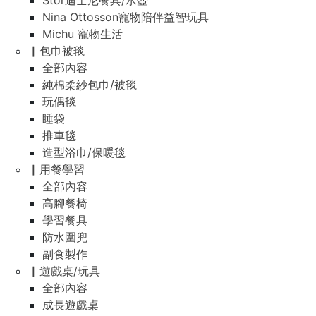
Stor迪士尼餐具/水壺
Nina Ottosson寵物陪伴益智玩具
Michu 寵物生活
▏包巾被毯
全部內容
純棉柔紗包巾/被毯
玩偶毯
睡袋
推車毯
造型浴巾/保暖毯
▏用餐學習
全部內容
高腳餐椅
學習餐具
防水圍兜
副食製作
▏遊戲桌/玩具
全部內容
成長遊戲桌