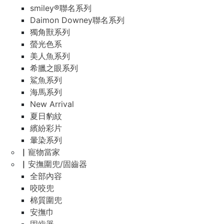
smiley®聯名系列
Daimon Downey聯名系列
獨角獸系列
螢光色系
美人魚系列
希臘之眼系列
鯊魚系列
海馬系列
New Arrival
夏日豹紋
繽紛彩片
暈染系列
▏寵物當家
▏安撫圍兜/固齒器
全部內容
咬咬兜
棉質圍兜
安撫巾