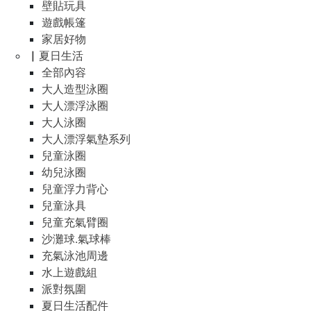
壁貼玩具
遊戲帳篷
家居好物
▏夏日生活
全部內容
大人造型泳圈
大人漂浮泳圈
大人泳圈
大人漂浮氣墊系列
兒童泳圈
幼兒泳圈
兒童浮力背心
兒童泳具
兒童充氣臂圈
沙灘球.氣球棒
充氣泳池周邊
水上遊戲組
派對氛圍
夏日生活配件