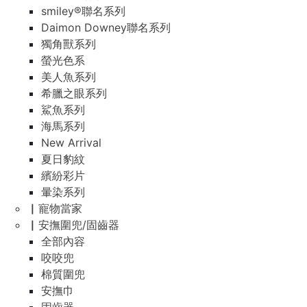
smiley®聯名系列
Daimon Downey聯名系列
獨角獸系列
螢光色系
美人魚系列
希臘之眼系列
鯊魚系列
海馬系列
New Arrival
夏日豹紋
繽紛彩片
暈染系列
▏寵物當家
▏安撫圍兜/固齒器
全部內容
咬咬兜
棉質圍兜
安撫巾