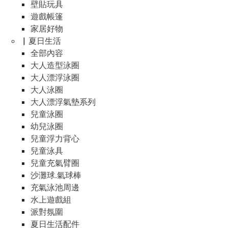
壁貼玩具
遊戲帳篷
家居好物
▏夏日生活
全部內容
大人造型泳圈
大人漂浮泳圈
大人泳圈
大人漂浮氣墊系列
兒童泳圈
幼兒泳圈
兒童浮力背心
兒童泳具
兒童充氣臂圈
沙灘球.氣球棒
充氣泳池周邊
水上遊戲組
派對氛圍
夏日生活配件