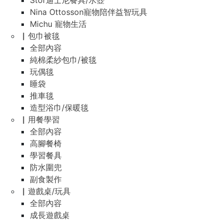
Stor迪士尼餐具/水壺
Nina Ottosson寵物陪伴益智玩具
Michu 寵物生活
▏包巾被毯
全部內容
純棉柔紗包巾/被毯
玩偶毯
睡袋
推車毯
造型浴巾/保暖毯
▏用餐學習
全部內容
高腳餐椅
學習餐具
防水圍兜
副食製作
▏遊戲桌/玩具
全部內容
成長遊戲桌