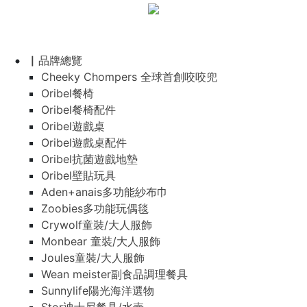
▏品牌總覽
Cheeky Chompers 全球首創咬咬兜
Oribel餐椅
Oribel餐椅配件
Oribel遊戲桌
Oribel遊戲桌配件
Oribel抗菌遊戲地墊
Oribel壁貼玩具
Aden+anais多功能紗布巾
Zoobies多功能玩偶毯
Crywolf童裝/大人服飾
Monbear 童裝/大人服飾
Joules童裝/大人服飾
Wean meister副食品調理餐具
Sunnylife陽光海洋選物