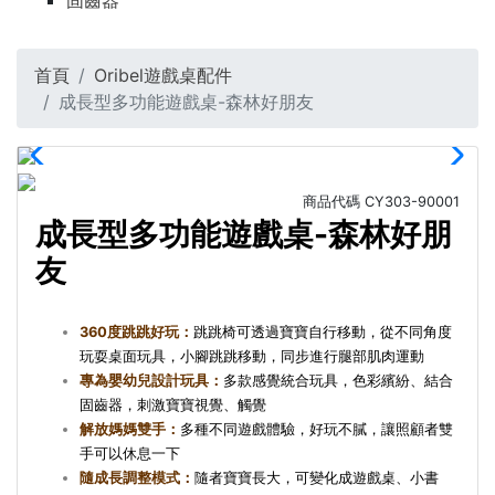
固齒器
首頁
Oribel遊戲桌配件
成長型多功能遊戲桌-森林好朋友
商品代碼
CY303-90001
成長型多功能遊戲桌-森林好朋
友
360度跳跳好玩：
跳跳椅可透過寶寶自行移動，從不同角度
玩耍桌面玩具，小腳跳跳移動，同步進行腿部肌肉運動
專為嬰幼兒設計玩具：
多款感覺統合玩具，色彩繽紛、結合
固齒器，刺激寶寶視覺、觸覺
解放媽媽雙手：
多種不同遊戲體驗，好玩不膩，讓照顧者雙
手可以休息一下
隨成長調整模式：
隨者寶寶長大，可變化成遊戲桌、小書