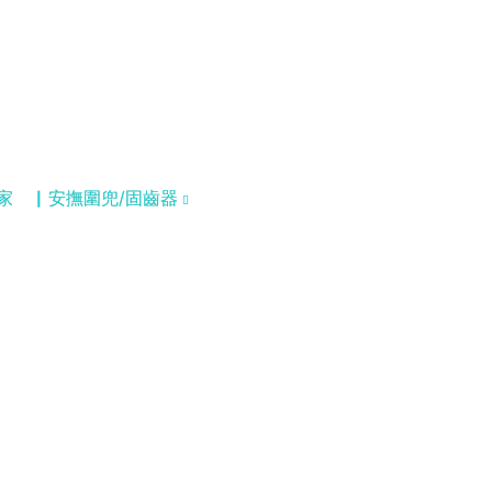
家
▏安撫圍兜/固齒器