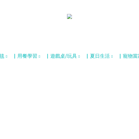
毯
▏用餐學習
▏遊戲桌/玩具
▏夏日生活
▏寵物當