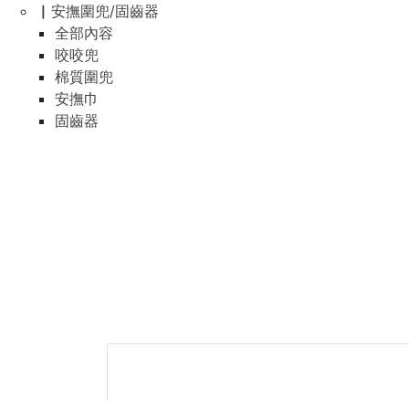
▏安撫圍兜/固齒器
全部內容
咬咬兜
棉質圍兜
安撫巾
固齒器