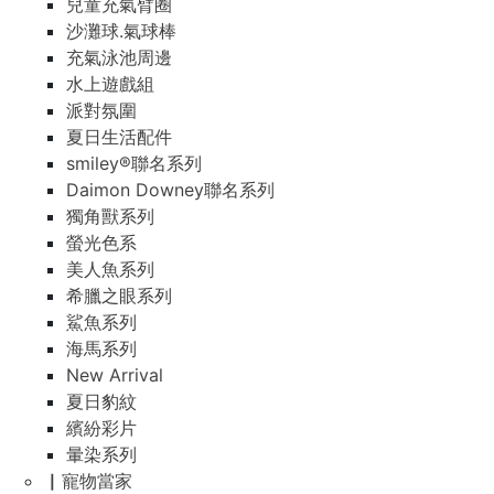
兒童充氣臂圈
沙灘球.氣球棒
充氣泳池周邊
水上遊戲組
派對氛圍
夏日生活配件
smiley®聯名系列
Daimon Downey聯名系列
獨角獸系列
螢光色系
美人魚系列
希臘之眼系列
鯊魚系列
海馬系列
New Arrival
夏日豹紋
繽紛彩片
暈染系列
▏寵物當家