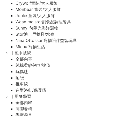
Crywolf童裝/大人服飾
Monbear 童裝/大人服飾
Joules童裝/大人服飾
Wean meister副食品調理餐具
Sunnylife陽光海洋選物
Stor迪士尼餐具/水壺
Nina Ottosson寵物陪伴益智玩具
Michu 寵物生活
▏包巾被毯
全部內容
純棉柔紗包巾/被毯
玩偶毯
睡袋
推車毯
造型浴巾/保暖毯
▏用餐學習
全部內容
高腳餐椅
學習餐具