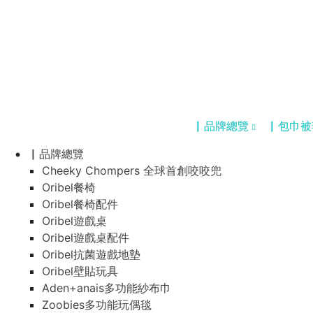
▏品牌總覽
▏包巾被
▏品牌總覽
Cheeky Chompers 全球首創咬咬兜
Oribel餐椅
Oribel餐椅配件
Oribel遊戲桌
Oribel遊戲桌配件
Oribel抗菌遊戲地墊
Oribel壁貼玩具
Aden+anais多功能紗布巾
Zoobies多功能玩偶毯