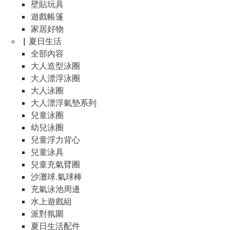
壁貼玩具
遊戲帳篷
家居好物
▏夏日生活
全部內容
大人造型泳圈
大人漂浮泳圈
大人泳圈
大人漂浮氣墊系列
兒童泳圈
幼兒泳圈
兒童浮力背心
兒童泳具
兒童充氣臂圈
沙灘球.氣球棒
充氣泳池周邊
水上遊戲組
派對氛圍
夏日生活配件