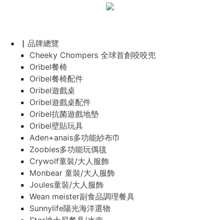
▏品牌總覽
Cheeky Chompers 全球首創咬咬兜
Oribel餐椅
Oribel餐椅配件
Oribel遊戲桌
Oribel遊戲桌配件
Oribel抗菌遊戲地墊
Oribel壁貼玩具
Aden+anais多功能紗布巾
Zoobies多功能玩偶毯
Crywolf童裝/大人服飾
Monbear 童裝/大人服飾
Joules童裝/大人服飾
Wean meister副食品調理餐具
Sunnylife陽光海洋選物