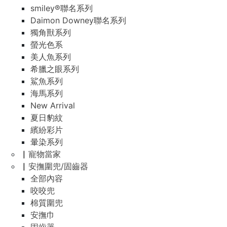
smiley®聯名系列
Daimon Downey聯名系列
獨角獸系列
螢光色系
美人魚系列
希臘之眼系列
鯊魚系列
海馬系列
New Arrival
夏日豹紋
繽紛彩片
暈染系列
▏寵物當家
▏安撫圍兜/固齒器
全部內容
咬咬兜
棉質圍兜
安撫巾