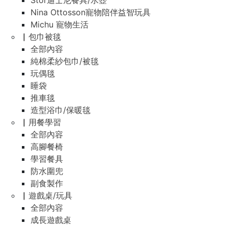
Stor迪士尼餐具/水壺
Nina Ottosson寵物陪伴益智玩具
Michu 寵物生活
▏包巾被毯
全部內容
純棉柔紗包巾/被毯
玩偶毯
睡袋
推車毯
造型浴巾/保暖毯
▏用餐學習
全部內容
高腳餐椅
學習餐具
防水圍兜
副食製作
▏遊戲桌/玩具
全部內容
成長遊戲桌