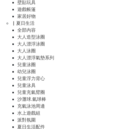
壁貼玩具
遊戲帳篷
家居好物
▏夏日生活
全部內容
大人造型泳圈
大人漂浮泳圈
大人泳圈
大人漂浮氣墊系列
兒童泳圈
幼兒泳圈
兒童浮力背心
兒童泳具
兒童充氣臂圈
沙灘球.氣球棒
充氣泳池周邊
水上遊戲組
派對氛圍
夏日生活配件