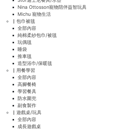
Stor迪士尼餐具/水壺
Nina Ottosson寵物陪伴益智玩具
Michu 寵物生活
▏包巾被毯
全部內容
純棉柔紗包巾/被毯
玩偶毯
睡袋
推車毯
造型浴巾/保暖毯
▏用餐學習
全部內容
高腳餐椅
學習餐具
防水圍兜
副食製作
▏遊戲桌/玩具
全部內容
成長遊戲桌