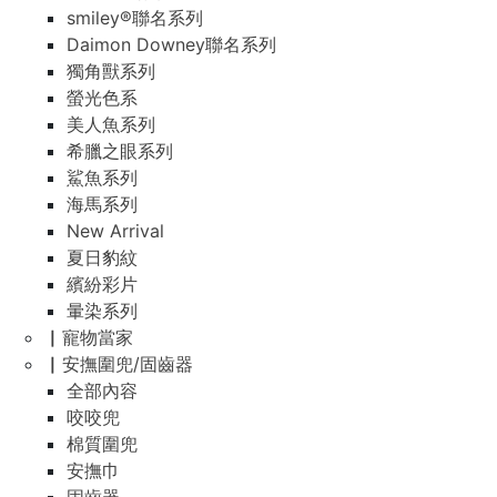
smiley®聯名系列
Daimon Downey聯名系列
獨角獸系列
螢光色系
美人魚系列
希臘之眼系列
鯊魚系列
海馬系列
New Arrival
夏日豹紋
繽紛彩片
暈染系列
▏寵物當家
▏安撫圍兜/固齒器
全部內容
咬咬兜
棉質圍兜
安撫巾