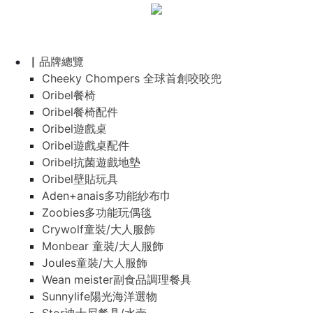
▏品牌總覽
Cheeky Chompers 全球首創咬咬兜
Oribel餐椅
Oribel餐椅配件
Oribel遊戲桌
Oribel遊戲桌配件
Oribel抗菌遊戲地墊
Oribel壁貼玩具
Aden+anais多功能紗布巾
Zoobies多功能玩偶毯
Crywolf童裝/大人服飾
Monbear 童裝/大人服飾
Joules童裝/大人服飾
Wean meister副食品調理餐具
Sunnylife陽光海洋選物