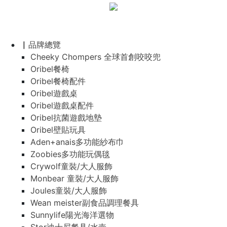
▏品牌總覽
Cheeky Chompers 全球首創咬咬兜
Oribel餐椅
Oribel餐椅配件
Oribel遊戲桌
Oribel遊戲桌配件
Oribel抗菌遊戲地墊
Oribel壁貼玩具
Aden+anais多功能紗布巾
Zoobies多功能玩偶毯
Crywolf童裝/大人服飾
Monbear 童裝/大人服飾
Joules童裝/大人服飾
Wean meister副食品調理餐具
Sunnylife陽光海洋選物