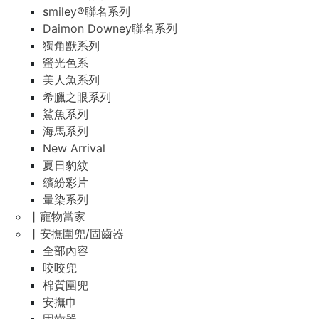
smiley®聯名系列
Daimon Downey聯名系列
獨角獸系列
螢光色系
美人魚系列
希臘之眼系列
鯊魚系列
海馬系列
New Arrival
夏日豹紋
繽紛彩片
暈染系列
▏寵物當家
▏安撫圍兜/固齒器
全部內容
咬咬兜
棉質圍兜
安撫巾