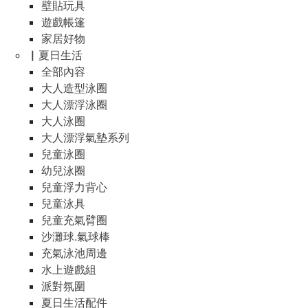
壁貼玩具
遊戲帳篷
家居好物
▏夏日生活
全部內容
大人造型泳圈
大人漂浮泳圈
大人泳圈
大人漂浮氣墊系列
兒童泳圈
幼兒泳圈
兒童浮力背心
兒童泳具
兒童充氣臂圈
沙灘球.氣球棒
充氣泳池周邊
水上遊戲組
派對氛圍
夏日生活配件