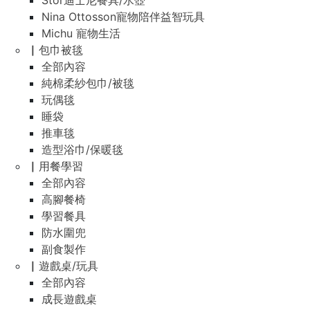
Stor迪士尼餐具/水壺
Nina Ottosson寵物陪伴益智玩具
Michu 寵物生活
▏包巾被毯
全部內容
純棉柔紗包巾/被毯
玩偶毯
睡袋
推車毯
造型浴巾/保暖毯
▏用餐學習
全部內容
高腳餐椅
學習餐具
防水圍兜
副食製作
▏遊戲桌/玩具
全部內容
成長遊戲桌