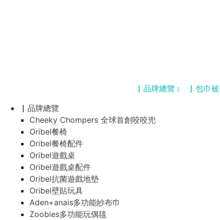
▏品牌總覽
▏包巾被
▏品牌總覽
Cheeky Chompers 全球首創咬咬兜
Oribel餐椅
Oribel餐椅配件
Oribel遊戲桌
Oribel遊戲桌配件
Oribel抗菌遊戲地墊
Oribel壁貼玩具
Aden+anais多功能紗布巾
Zoobies多功能玩偶毯