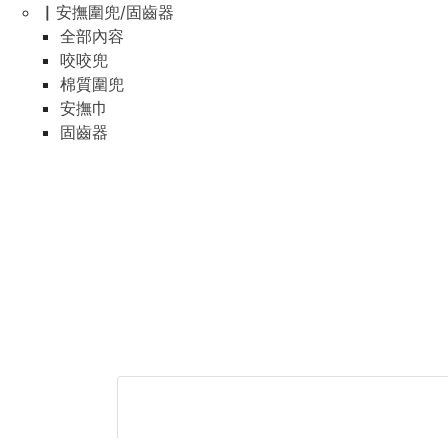
▏安撫圍兜/固齒器
全部內容
咬咬兜
棉質圍兜
安撫巾
固齒器