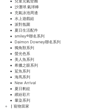
兒童充氣臂圈
沙灘球.氣球棒
充氣泳池周邊
水上遊戲組
派對氛圍
夏日生活配件
smiley®聯名系列
Daimon Downey聯名系列
獨角獸系列
螢光色系
美人魚系列
希臘之眼系列
鯊魚系列
海馬系列
New Arrival
夏日豹紋
繽紛彩片
暈染系列
▏寵物當家