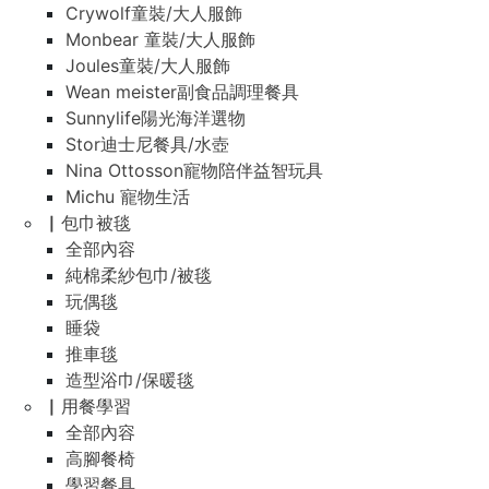
Crywolf童裝/大人服飾
Monbear 童裝/大人服飾
Joules童裝/大人服飾
Wean meister副食品調理餐具
Sunnylife陽光海洋選物
Stor迪士尼餐具/水壺
Nina Ottosson寵物陪伴益智玩具
Michu 寵物生活
▏包巾被毯
全部內容
純棉柔紗包巾/被毯
玩偶毯
睡袋
推車毯
造型浴巾/保暖毯
▏用餐學習
全部內容
高腳餐椅
學習餐具