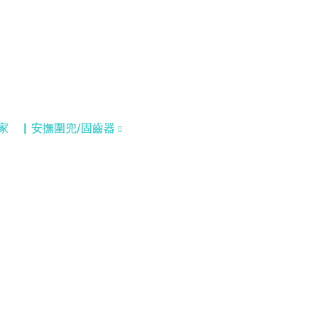
家
▏安撫圍兜/固齒器