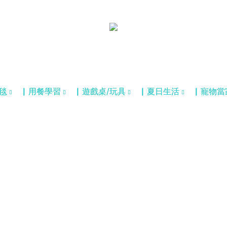
毯
▏用餐學習
▏遊戲桌/玩具
▏夏日生活
▏寵物當