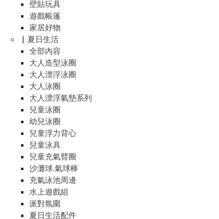
壁貼玩具
遊戲帳篷
家居好物
▏夏日生活
全部內容
大人造型泳圈
大人漂浮泳圈
大人泳圈
大人漂浮氣墊系列
兒童泳圈
幼兒泳圈
兒童浮力背心
兒童泳具
兒童充氣臂圈
沙灘球.氣球棒
充氣泳池周邊
水上遊戲組
派對氛圍
夏日生活配件