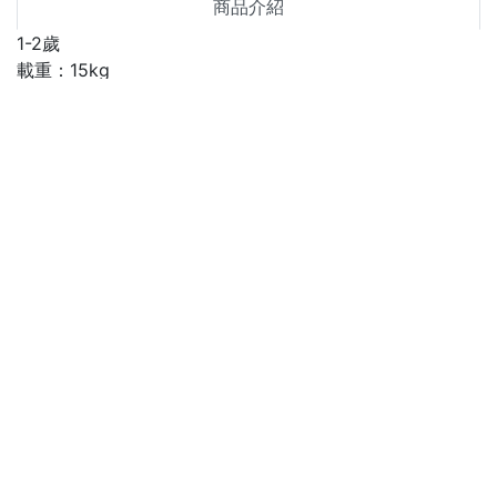
商品介紹
1-2歲
載重：15kg
尺寸：70 x 70 x 52公分
有分腿式可坐坐墊及靠背支撐
可拆遮陽篷增加遮陽效果
材質:PVC(聚氯乙烯)
直接結帳
About us
聯絡我們
關於我們
Help
訂單查詢