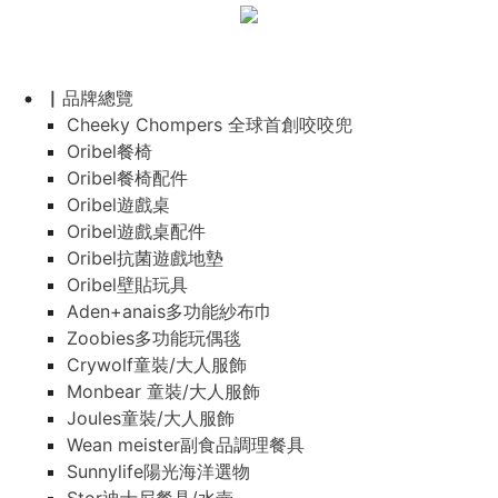
▏品牌總覽
Cheeky Chompers 全球首創咬咬兜
Oribel餐椅
Oribel餐椅配件
Oribel遊戲桌
Oribel遊戲桌配件
Oribel抗菌遊戲地墊
Oribel壁貼玩具
Aden+anais多功能紗布巾
Zoobies多功能玩偶毯
Crywolf童裝/大人服飾
Monbear 童裝/大人服飾
Joules童裝/大人服飾
Wean meister副食品調理餐具
Sunnylife陽光海洋選物