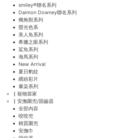
smiley®聯名系列
Daimon Downey聯名系列
獨角獸系列
螢光色系
美人魚系列
希臘之眼系列
鯊魚系列
海馬系列
New Arrival
夏日豹紋
繽紛彩片
暈染系列
▏寵物當家
▏安撫圍兜/固齒器
全部內容
咬咬兜
棉質圍兜
安撫巾