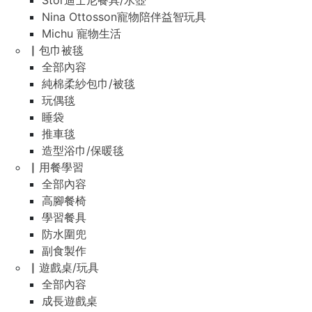
Stor迪士尼餐具/水壺
Nina Ottosson寵物陪伴益智玩具
Michu 寵物生活
▏包巾被毯
全部內容
純棉柔紗包巾/被毯
玩偶毯
睡袋
推車毯
造型浴巾/保暖毯
▏用餐學習
全部內容
高腳餐椅
學習餐具
防水圍兜
副食製作
▏遊戲桌/玩具
全部內容
成長遊戲桌