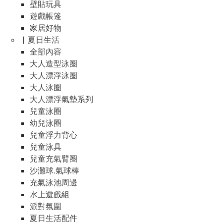
壁貼玩具
遊戲帳篷
家居好物
▏夏日生活
全部內容
大人造型泳圈
大人漂浮泳圈
大人泳圈
大人漂浮氣墊系列
兒童泳圈
幼兒泳圈
兒童浮力背心
兒童泳具
兒童充氣臂圈
沙灘球.氣球棒
充氣泳池周邊
水上遊戲組
派對氛圍
夏日生活配件