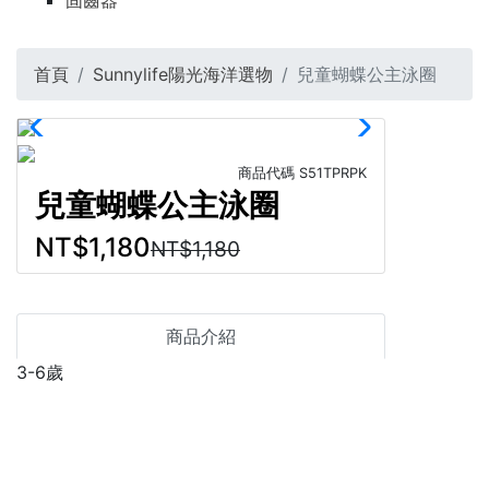
固齒器
首頁
Sunnylife陽光海洋選物
兒童蝴蝶公主泳圈
商品代碼
S51TPRPK
兒童蝴蝶公主泳圈
NT$1,180
NT$1,180
商品介紹
3-6歲
載重：25公斤
尾端分體設計，方便進出
產品尺寸 54 x 80 x 42公分
材質:PVC(聚氯乙烯)