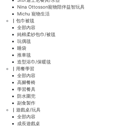
Stor迪士尼餐具/水壺
Nina Ottosson寵物陪伴益智玩具
Michu 寵物生活
▏包巾被毯
全部內容
純棉柔紗包巾/被毯
玩偶毯
睡袋
推車毯
造型浴巾/保暖毯
▏用餐學習
全部內容
高腳餐椅
學習餐具
防水圍兜
副食製作
▏遊戲桌/玩具
全部內容
成長遊戲桌