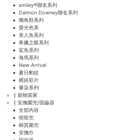
smiley®聯名系列
Daimon Downey聯名系列
獨角獸系列
螢光色系
美人魚系列
希臘之眼系列
鯊魚系列
海馬系列
New Arrival
夏日豹紋
繽紛彩片
暈染系列
▏寵物當家
▏安撫圍兜/固齒器
全部內容
咬咬兜
棉質圍兜
安撫巾