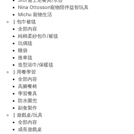
Stor迪士尼餐具/水壺
Nina Ottosson寵物陪伴益智玩具
Michu 寵物生活
▏包巾被毯
全部內容
純棉柔紗包巾/被毯
玩偶毯
睡袋
推車毯
造型浴巾/保暖毯
▏用餐學習
全部內容
高腳餐椅
學習餐具
防水圍兜
副食製作
▏遊戲桌/玩具
全部內容
成長遊戲桌