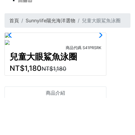
固齒器
首頁
Sunnylife陽光海洋選物
兒童大眼鯊魚泳圈
商品代碼
S41PRSRK
兒童大眼鯊魚泳圈
NT$1,180
NT$1,180
商品介紹
3-6歲
載重：25公斤
產品尺寸 69 x 62 x 33公分
材質:PVC(聚氯乙烯)