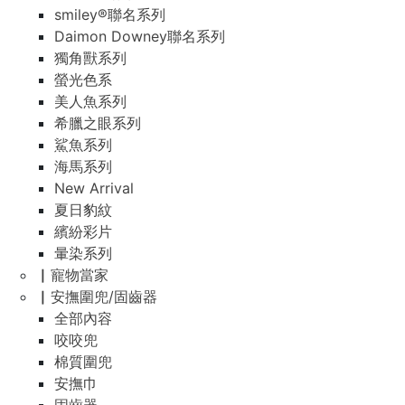
smiley®聯名系列
Daimon Downey聯名系列
獨角獸系列
螢光色系
美人魚系列
希臘之眼系列
鯊魚系列
海馬系列
New Arrival
夏日豹紋
繽紛彩片
暈染系列
▏寵物當家
▏安撫圍兜/固齒器
全部內容
咬咬兜
棉質圍兜
安撫巾