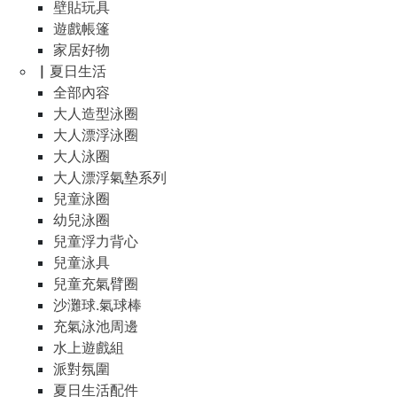
壁貼玩具
遊戲帳篷
家居好物
▏夏日生活
全部內容
大人造型泳圈
大人漂浮泳圈
大人泳圈
大人漂浮氣墊系列
兒童泳圈
幼兒泳圈
兒童浮力背心
兒童泳具
兒童充氣臂圈
沙灘球.氣球棒
充氣泳池周邊
水上遊戲組
派對氛圍
夏日生活配件