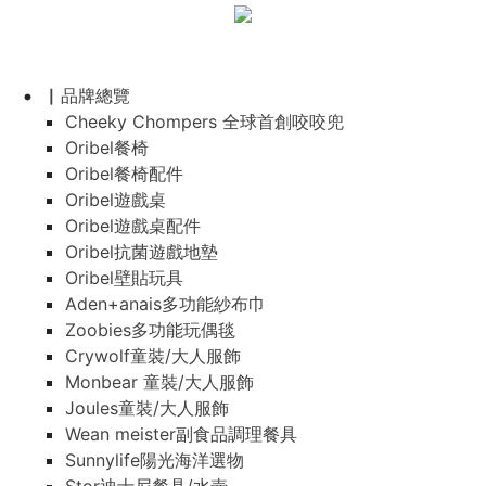
▏品牌總覽
Cheeky Chompers 全球首創咬咬兜
Oribel餐椅
Oribel餐椅配件
Oribel遊戲桌
Oribel遊戲桌配件
Oribel抗菌遊戲地墊
Oribel壁貼玩具
Aden+anais多功能紗布巾
Zoobies多功能玩偶毯
Crywolf童裝/大人服飾
Monbear 童裝/大人服飾
Joules童裝/大人服飾
Wean meister副食品調理餐具
Sunnylife陽光海洋選物