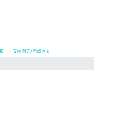
家
▏安撫圍兜/固齒器