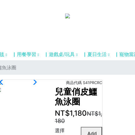
毯
▏用餐學習
▏遊戲桌/玩具
▏夏日生活
▏寵物當
鱷魚泳圈
商品代碼
S41PRCRC
兒童俏皮鱷
魚泳圈
NT$1,180
NT$1,
180
選擇