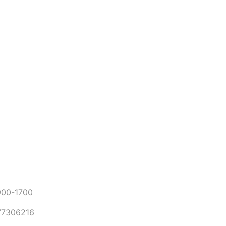
0-1700
306216