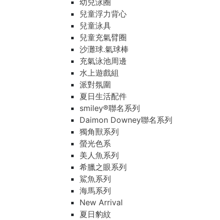
幼兒泳圈
兒童浮力背心
兒童泳具
兒童充氣臂圈
沙灘球.氣球棒
充氣泳池周邊
水上遊戲組
派對氛圍
夏日生活配件
smiley®聯名系列
Daimon Downey聯名系列
獨角獸系列
螢光色系
美人魚系列
希臘之眼系列
鯊魚系列
海馬系列
New Arrival
夏日豹紋