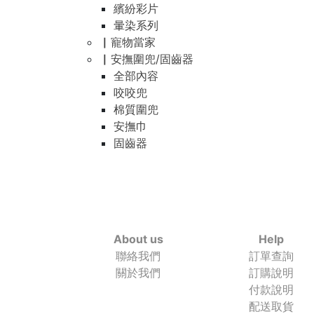
繽紛彩片
暈染系列
▏寵物當家
▏安撫圍兜/固齒器
全部內容
咬咬兜
棉質圍兜
安撫巾
固齒器
About us
Help
聯絡我們
訂單查詢
關於我們
訂購說明
付款說明
配送取貨