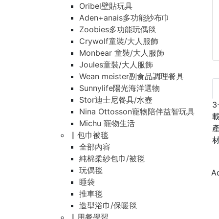
Oribel壁貼玩具
Aden+anais多功能紗布巾
Zoobies多功能玩偶毯
Crywolf童裝/大人服飾
Monbear 童裝/大人服飾
Joules童裝/大人服飾
Wean meister副食品調理餐具
Sunnylife陽光海洋選物
Stor迪士尼餐具/水壺
3
Nina Ottosson寵物陪伴益智玩具
Michu 寵物生活
產
▏包巾被毯
材
全部內容
純棉柔紗包巾/被毯
玩偶毯
睡袋
推車毯
造型浴巾/保暖毯
▏用餐學習