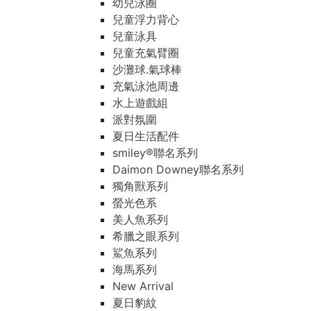
幼兒泳圈
兒童浮力背心
兒童泳具
兒童充氣臂圈
沙灘球.氣球棒
充氣泳池周邊
水上遊戲組
派對氛圍
夏日生活配件
smiley®聯名系列
Daimon Downey聯名系列
獨角獸系列
螢光色系
美人魚系列
希臘之眼系列
鯊魚系列
海馬系列
New Arrival
夏日豹紋