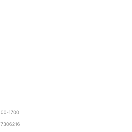
0-1700
306216