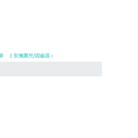
家
▏安撫圍兜/固齒器