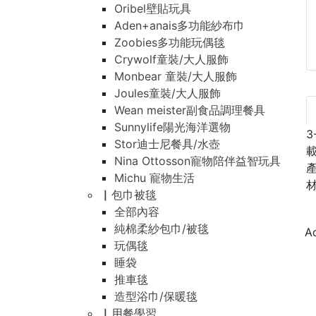
Oribel壁貼玩具
Aden+anais多功能紗布巾
Zoobies多功能玩偶毯
Crywolf童裝/大人服飾
Monbear 童裝/大人服飾
Joules童裝/大人服飾
Wean meister副食品調理餐具
Sunnylife陽光海洋選物
3
Stor迪士尼餐具/水壺
Nina Ottosson寵物陪伴益智玩具
產
Michu 寵物生活
材
▏包巾被毯
全部內容
純棉柔紗包巾/被毯
玩偶毯
睡袋
推車毯
造型浴巾/保暖毯
▏用餐學習