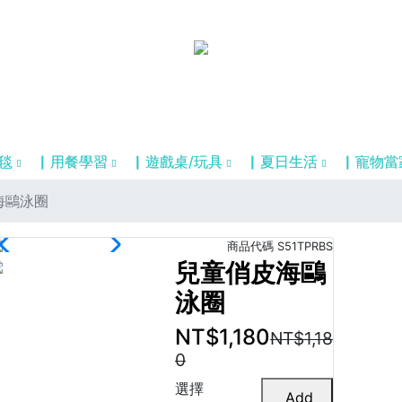
毯
▏用餐學習
▏遊戲桌/玩具
▏夏日生活
▏寵物當
海鷗泳圈
商品代碼
S51TPRBS
兒童俏皮海鷗
泳圈
NT$1,180
NT$1,18
0
選擇