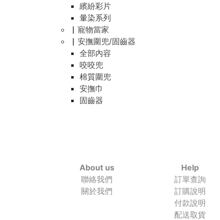
繽紛彩片
暈染系列
▏寵物當家
▏安撫圍兜/固齒器
全部內容
咬咬兜
棉質圍兜
安撫巾
固齒器
About us
Help
聯絡我們
訂單查詢
關於我們
訂購說明
付款說明
配送取貨