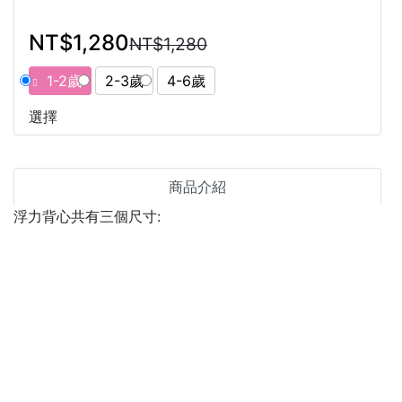
NT$1,280
NT$1,280
1-2歲
2-3歲
4-6歲
選擇
商品介紹
浮力背心共有三個尺寸:
1-2歲
最高載重:
15
公斤 (跨下
有
調節式綁帶)
2-3歲
最高載重:
19
公斤 (跨下
有
調節式綁帶)
4-6歲
最高載重:
30
公斤(跨下
無
調節式綁帶)
直接結帳