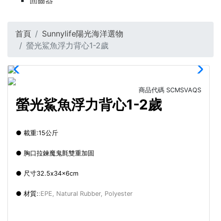
固齒器
首頁
Sunnylife陽光海洋選物
螢光鯊魚浮力背心1-2歲
商品代碼
SCMSVAQS
螢光鯊魚浮力背心1-2歲
● 載重:15公斤
● 胸口拉鍊魔鬼氈雙重加固
● 尺寸32.5x34x6cm
● 材質:
:EPE, Natural Rubber, Polyester