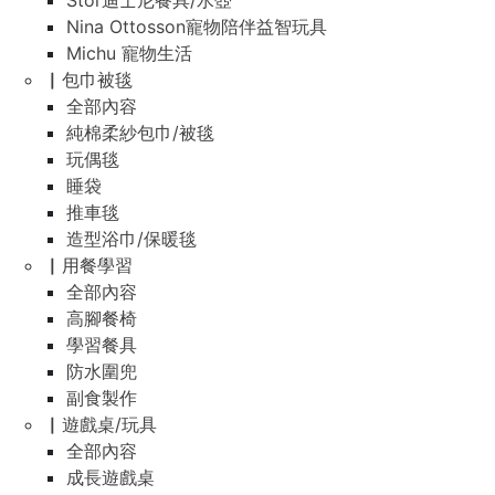
Stor迪士尼餐具/水壺
Nina Ottosson寵物陪伴益智玩具
Michu 寵物生活
▏包巾被毯
全部內容
純棉柔紗包巾/被毯
玩偶毯
睡袋
推車毯
造型浴巾/保暖毯
▏用餐學習
全部內容
高腳餐椅
學習餐具
防水圍兜
副食製作
▏遊戲桌/玩具
全部內容
成長遊戲桌