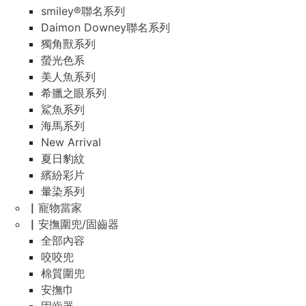
smiley®聯名系列
Daimon Downey聯名系列
獨角獸系列
螢光色系
美人魚系列
希臘之眼系列
鯊魚系列
海馬系列
New Arrival
夏日豹紋
繽紛彩片
暈染系列
▏寵物當家
▏安撫圍兜/固齒器
全部內容
咬咬兜
棉質圍兜
安撫巾