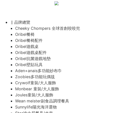
▏品牌總覽
Cheeky Chompers 全球首創咬咬兜
Oribel餐椅
Oribel餐椅配件
Oribel遊戲桌
Oribel遊戲桌配件
Oribel抗菌遊戲地墊
Oribel壁貼玩具
Aden+anais多功能紗布巾
Zoobies多功能玩偶毯
Crywolf童裝/大人服飾
Monbear 童裝/大人服飾
Joules童裝/大人服飾
Wean meister副食品調理餐具
Sunnylife陽光海洋選物