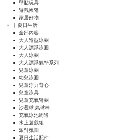
壁貼玩具
遊戲帳篷
家居好物
▏夏日生活
全部內容
大人造型泳圈
大人漂浮泳圈
大人泳圈
大人漂浮氣墊系列
兒童泳圈
幼兒泳圈
兒童浮力背心
兒童泳具
兒童充氣臂圈
沙灘球.氣球棒
充氣泳池周邊
水上遊戲組
派對氛圍
夏日生活配件