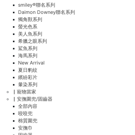
smiley®聯名系列
Daimon Downey聯名系列
獨角獸系列
螢光色系
美人魚系列
希臘之眼系列
鯊魚系列
海馬系列
New Arrival
夏日豹紋
繽紛彩片
暈染系列
▏寵物當家
▏安撫圍兜/固齒器
全部內容
咬咬兜
棉質圍兜
安撫巾