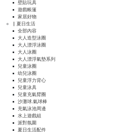
壁貼玩具
遊戲帳篷
家居好物
▏夏日生活
全部內容
大人造型泳圈
大人漂浮泳圈
大人泳圈
大人漂浮氣墊系列
兒童泳圈
幼兒泳圈
兒童浮力背心
兒童泳具
兒童充氣臂圈
沙灘球.氣球棒
充氣泳池周邊
水上遊戲組
派對氛圍
夏日生活配件