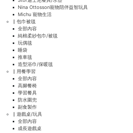
Stor迪士尼餐具/水壺
Nina Ottosson寵物陪伴益智玩具
Michu 寵物生活
▏包巾被毯
全部內容
純棉柔紗包巾/被毯
玩偶毯
睡袋
推車毯
造型浴巾/保暖毯
▏用餐學習
全部內容
高腳餐椅
學習餐具
防水圍兜
副食製作
▏遊戲桌/玩具
全部內容
成長遊戲桌