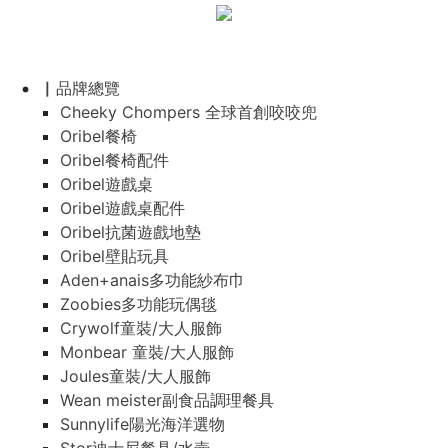
▏品牌總覽
Cheeky Chompers 全球首創咬咬兜
Oribel餐椅
Oribel餐椅配件
Oribel遊戲桌
Oribel遊戲桌配件
Oribel抗菌遊戲地墊
Oribel壁貼玩具
Aden+anais多功能紗布巾
Zoobies多功能玩偶毯
Crywolf童裝/大人服飾
Monbear 童裝/大人服飾
Joules童裝/大人服飾
Wean meister副食品調理餐具
Sunnylife陽光海洋選物