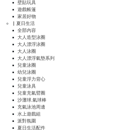
壁貼玩具
遊戲帳篷
家居好物
▏夏日生活
全部內容
大人造型泳圈
大人漂浮泳圈
大人泳圈
大人漂浮氣墊系列
兒童泳圈
幼兒泳圈
兒童浮力背心
兒童泳具
兒童充氣臂圈
沙灘球.氣球棒
充氣泳池周邊
水上遊戲組
派對氛圍
夏日生活配件