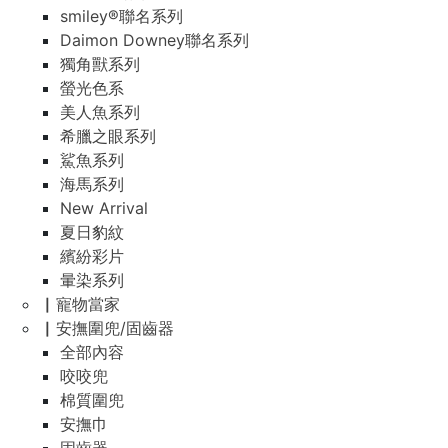
smiley®聯名系列
Daimon Downey聯名系列
獨角獸系列
螢光色系
美人魚系列
希臘之眼系列
鯊魚系列
海馬系列
New Arrival
夏日豹紋
繽紛彩片
暈染系列
▏寵物當家
▏安撫圍兜/固齒器
全部內容
咬咬兜
棉質圍兜
安撫巾