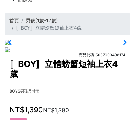
固齒器
首頁
男孩(1歲-12歲)
〚BOY〛立體螃蟹短袖上衣4歲
商品代碼
5057909498174
〚BOY〛立體螃蟹短袖上衣4
歲
BOYS男孩尺寸表
NT$1,390
NT$1,390
4歲
5歲