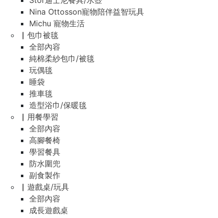
Stor迪士尼餐具/水壺
Nina Ottosson寵物陪伴益智玩具
Michu 寵物生活
▏包巾被毯
全部內容
純棉柔紗包巾/被毯
玩偶毯
睡袋
推車毯
造型浴巾/保暖毯
▏用餐學習
全部內容
高腳餐椅
學習餐具
防水圍兜
副食製作
▏遊戲桌/玩具
全部內容
成長遊戲桌