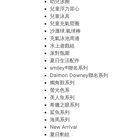
幼兒泳圈
兒童浮力背心
兒童泳具
兒童充氣臂圈
沙灘球.氣球棒
充氣泳池周邊
水上遊戲組
派對氛圍
夏日生活配件
smiley®聯名系列
Daimon Downey聯名系列
獨角獸系列
螢光色系
美人魚系列
希臘之眼系列
鯊魚系列
海馬系列
New Arrival
夏日豹紋