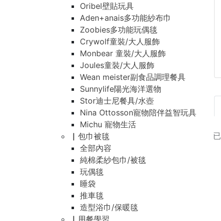
Oribel壁貼玩具
Aden+anais多功能紗布巾
Zoobies多功能玩偶毯
Crywolf童裝/大人服飾
Monbear 童裝/大人服飾
Joules童裝/大人服飾
Wean meister副食品調理餐具
Sunnylife陽光海洋選物
Stor迪士尼餐具/水壺
Nina Ottosson寵物陪伴益智玩具
Michu 寵物生活
▏包巾被毯
全部內容
純棉柔紗包巾/被毯
玩偶毯
睡袋
推車毯
造型浴巾/保暖毯
▏用餐學習