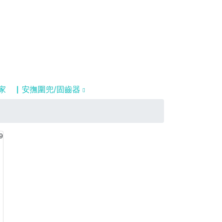
家
▏安撫圍兜/固齒器
9