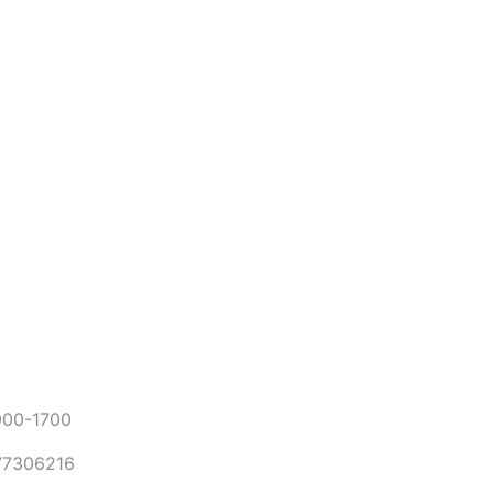
0-1700
306216