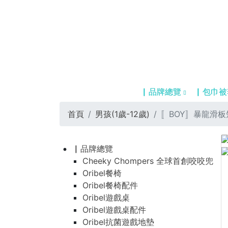
▏品牌總覽
▏包巾被
首頁
男孩(1歲-12歲)
〚BOY〛暴龍滑板
▏品牌總覽
Cheeky Chompers 全球首創咬咬兜
Oribel餐椅
Oribel餐椅配件
Oribel遊戲桌
Oribel遊戲桌配件
Oribel抗菌遊戲地墊