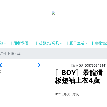
毯
▏用餐學習
▏遊戲桌/玩具
▏夏日生活
▏寵物當
短袖上衣4歲
商品代碼
505790949841
〚BOY〛暴龍滑
板短袖上衣4歲
BOYS男孩尺寸表