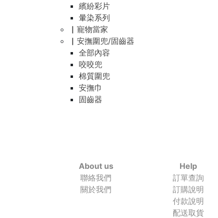
繽紛彩片
暈染系列
▏寵物當家
▏安撫圍兜/固齒器
全部內容
咬咬兜
棉質圍兜
安撫巾
固齒器
About us
Help
聯絡我們
訂單查詢
關於我們
訂購說明
付款說明
配送取貨