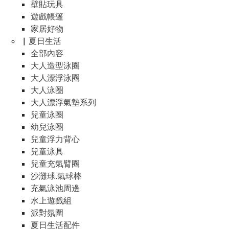
壁貼玩具
遊戲帳篷
家居好物
▏夏日生活
全部內容
大人造型泳圈
大人漂浮泳圈
大人泳圈
大人漂浮氣墊系列
兒童泳圈
幼兒泳圈
兒童浮力背心
兒童泳具
兒童充氣臂圈
沙灘球.氣球棒
充氣泳池周邊
水上遊戲組
派對氛圍
夏日生活配件