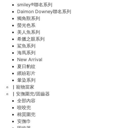
smiley®聯名系列
Daimon Downey聯名系列
獨角獸系列
螢光色系
美人魚系列
希臘之眼系列
鯊魚系列
海馬系列
New Arrival
夏日豹紋
繽紛彩片
暈染系列
▏寵物當家
▏安撫圍兜/固齒器
全部內容
咬咬兜
棉質圍兜
安撫巾