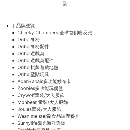
▏品牌總覽
Cheeky Chompers 全球首創咬咬兜
Oribel餐椅
Oribel餐椅配件
Oribel遊戲桌
Oribel遊戲桌配件
Oribel抗菌遊戲地墊
Oribel壁貼玩具
Aden+anais多功能紗布巾
Zoobies多功能玩偶毯
Crywolf童裝/大人服飾
Monbear 童裝/大人服飾
Joules童裝/大人服飾
Wean meister副食品調理餐具
Sunnylife陽光海洋選物