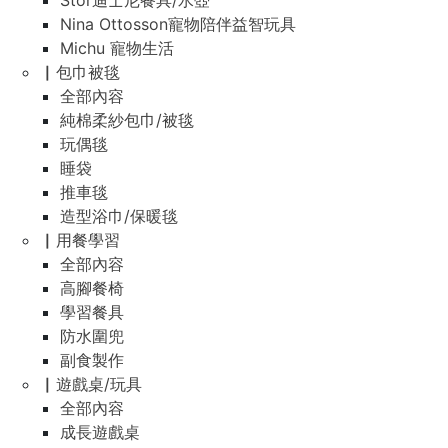
Stor迪士尼餐具/水壺
Nina Ottosson寵物陪伴益智玩具
Michu 寵物生活
▏包巾被毯
全部內容
純棉柔紗包巾/被毯
玩偶毯
睡袋
推車毯
造型浴巾/保暖毯
▏用餐學習
全部內容
高腳餐椅
學習餐具
防水圍兜
副食製作
▏遊戲桌/玩具
全部內容
成長遊戲桌