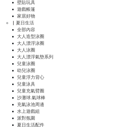
壁貼玩具
遊戲帳篷
家居好物
▏夏日生活
全部內容
大人造型泳圈
大人漂浮泳圈
大人泳圈
大人漂浮氣墊系列
兒童泳圈
幼兒泳圈
兒童浮力背心
兒童泳具
兒童充氣臂圈
沙灘球.氣球棒
充氣泳池周邊
水上遊戲組
派對氛圍
夏日生活配件