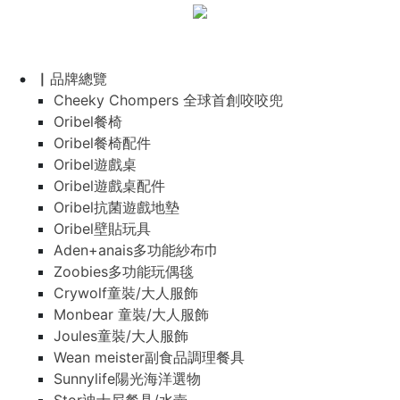
▏品牌總覽
Cheeky Chompers 全球首創咬咬兜
Oribel餐椅
Oribel餐椅配件
Oribel遊戲桌
Oribel遊戲桌配件
Oribel抗菌遊戲地墊
Oribel壁貼玩具
Aden+anais多功能紗布巾
Zoobies多功能玩偶毯
Crywolf童裝/大人服飾
Monbear 童裝/大人服飾
Joules童裝/大人服飾
Wean meister副食品調理餐具
Sunnylife陽光海洋選物