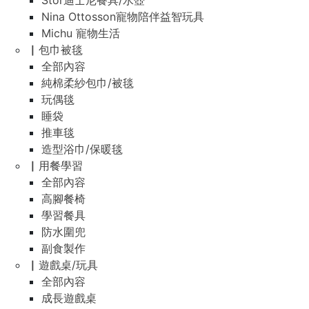
Stor迪士尼餐具/水壺
Nina Ottosson寵物陪伴益智玩具
Michu 寵物生活
▏包巾被毯
全部內容
純棉柔紗包巾/被毯
玩偶毯
睡袋
推車毯
造型浴巾/保暖毯
▏用餐學習
全部內容
高腳餐椅
學習餐具
防水圍兜
副食製作
▏遊戲桌/玩具
全部內容
成長遊戲桌