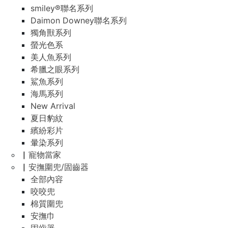
smiley®聯名系列
Daimon Downey聯名系列
獨角獸系列
螢光色系
美人魚系列
希臘之眼系列
鯊魚系列
海馬系列
New Arrival
夏日豹紋
繽紛彩片
暈染系列
▏寵物當家
▏安撫圍兜/固齒器
全部內容
咬咬兜
棉質圍兜
安撫巾