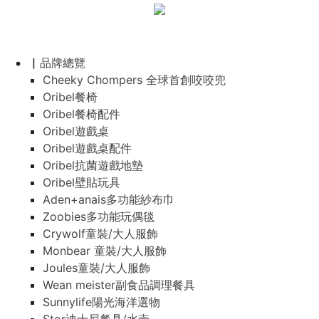
▏品牌總覽
Cheeky Chompers 全球首創咬咬兜
Oribel餐椅
Oribel餐椅配件
Oribel遊戲桌
Oribel遊戲桌配件
Oribel抗菌遊戲地墊
Oribel壁貼玩具
Aden+anais多功能紗布巾
Zoobies多功能玩偶毯
Crywolf童裝/大人服飾
Monbear 童裝/大人服飾
Joules童裝/大人服飾
Wean meister副食品調理餐具
Sunnylife陽光海洋選物