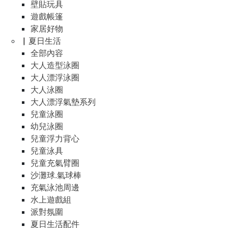
壁貼玩具
遊戲帳篷
家居好物
▏夏日生活
全部內容
大人造型泳圈
大人漂浮泳圈
大人泳圈
大人漂浮氣墊系列
兒童泳圈
幼兒泳圈
兒童浮力背心
兒童泳具
兒童充氣臂圈
沙灘球.氣球棒
充氣泳池周邊
水上遊戲組
派對氛圍
夏日生活配件