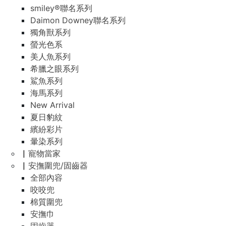
smiley®聯名系列
Daimon Downey聯名系列
獨角獸系列
螢光色系
美人魚系列
希臘之眼系列
鯊魚系列
海馬系列
New Arrival
夏日豹紋
繽紛彩片
暈染系列
▏寵物當家
▏安撫圍兜/固齒器
全部內容
咬咬兜
棉質圍兜
安撫巾