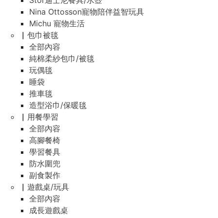
Stor迪士尼餐具/水壺
Nina Ottosson寵物陪伴益智玩具
Michu 寵物生活
▏包巾被毯
全部內容
純棉柔紗包巾/被毯
玩偶毯
睡袋
推車毯
造型浴巾/保暖毯
▏用餐學習
全部內容
高腳餐椅
學習餐具
防水圍兜
副食製作
▏遊戲桌/玩具
全部內容
成長遊戲桌