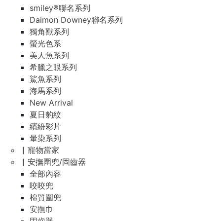
smiley®聯名系列
Daimon Downey聯名系列
獨角獸系列
螢光色系
美人魚系列
希臘之眼系列
鯊魚系列
海馬系列
New Arrival
夏日豹紋
繽紛彩片
暈染系列
▏寵物當家
▏安撫圍兜/固齒器
全部內容
咬咬兜
棉質圍兜
安撫巾