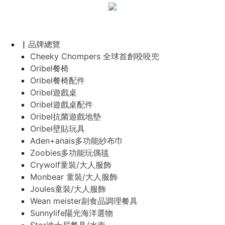
▏品牌總覽
Cheeky Chompers 全球首創咬咬兜
Oribel餐椅
Oribel餐椅配件
Oribel遊戲桌
Oribel遊戲桌配件
Oribel抗菌遊戲地墊
Oribel壁貼玩具
Aden+anais多功能紗布巾
Zoobies多功能玩偶毯
Crywolf童裝/大人服飾
Monbear 童裝/大人服飾
Joules童裝/大人服飾
Wean meister副食品調理餐具
Sunnylife陽光海洋選物