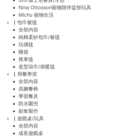
Stor迪士尼餐具/水壺
Nina Ottosson寵物陪伴益智玩具
Michu 寵物生活
▏包巾被毯
全部內容
純棉柔紗包巾/被毯
玩偶毯
睡袋
推車毯
造型浴巾/保暖毯
▏用餐學習
全部內容
高腳餐椅
學習餐具
防水圍兜
副食製作
▏遊戲桌/玩具
全部內容
成長遊戲桌