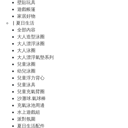
壁貼玩具
遊戲帳篷
家居好物
▏夏日生活
全部內容
大人造型泳圈
大人漂浮泳圈
大人泳圈
大人漂浮氣墊系列
兒童泳圈
幼兒泳圈
兒童浮力背心
兒童泳具
兒童充氣臂圈
沙灘球.氣球棒
充氣泳池周邊
水上遊戲組
派對氛圍
夏日生活配件