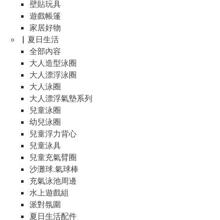
壁貼玩具
遊戲帳篷
家居好物
▏夏日生活
全部內容
大人造型泳圈
大人漂浮泳圈
大人泳圈
大人漂浮氣墊系列
兒童泳圈
幼兒泳圈
兒童浮力背心
兒童泳具
兒童充氣臂圈
沙灘球.氣球棒
充氣泳池周邊
水上遊戲組
派對氛圍
夏日生活配件