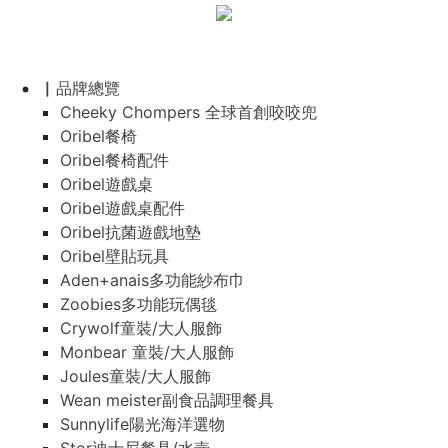
▏品牌總覽
Cheeky Chompers 全球首創咬咬兜
Oribel餐椅
Oribel餐椅配件
Oribel遊戲桌
Oribel遊戲桌配件
Oribel抗菌遊戲地墊
Oribel壁貼玩具
Aden+anais多功能紗布巾
Zoobies多功能玩偶毯
Crywolf童裝/大人服飾
Monbear 童裝/大人服飾
Joules童裝/大人服飾
Wean meister副食品調理餐具
Sunnylife陽光海洋選物