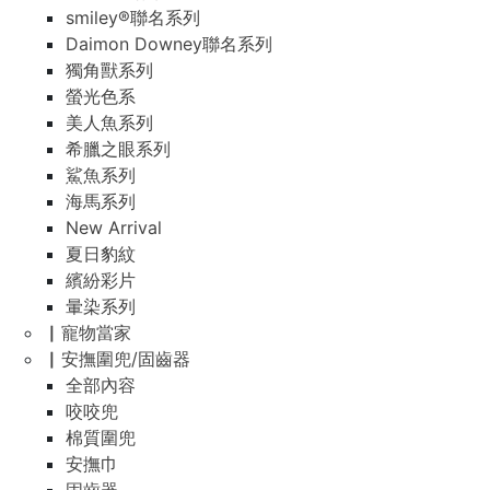
smiley®聯名系列
Daimon Downey聯名系列
獨角獸系列
螢光色系
美人魚系列
希臘之眼系列
鯊魚系列
海馬系列
New Arrival
夏日豹紋
繽紛彩片
暈染系列
▏寵物當家
▏安撫圍兜/固齒器
全部內容
咬咬兜
棉質圍兜
安撫巾