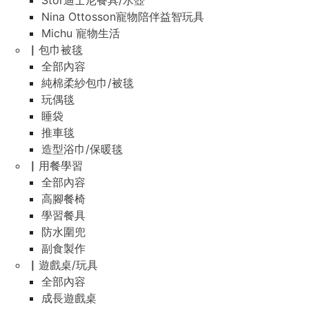
Stor迪士尼餐具/水壺
Nina Ottosson寵物陪伴益智玩具
Michu 寵物生活
▏包巾被毯
全部內容
純棉柔紗包巾/被毯
玩偶毯
睡袋
推車毯
造型浴巾/保暖毯
▏用餐學習
全部內容
高腳餐椅
學習餐具
防水圍兜
副食製作
▏遊戲桌/玩具
全部內容
成長遊戲桌