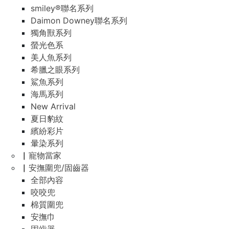
smiley®聯名系列
Daimon Downey聯名系列
獨角獸系列
螢光色系
美人魚系列
希臘之眼系列
鯊魚系列
海馬系列
New Arrival
夏日豹紋
繽紛彩片
暈染系列
▏寵物當家
▏安撫圍兜/固齒器
全部內容
咬咬兜
棉質圍兜
安撫巾