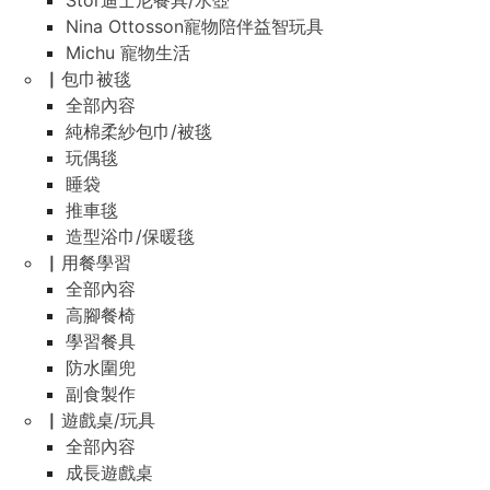
Stor迪士尼餐具/水壺
Nina Ottosson寵物陪伴益智玩具
Michu 寵物生活
▏包巾被毯
全部內容
純棉柔紗包巾/被毯
玩偶毯
睡袋
推車毯
造型浴巾/保暖毯
▏用餐學習
全部內容
高腳餐椅
學習餐具
防水圍兜
副食製作
▏遊戲桌/玩具
全部內容
成長遊戲桌