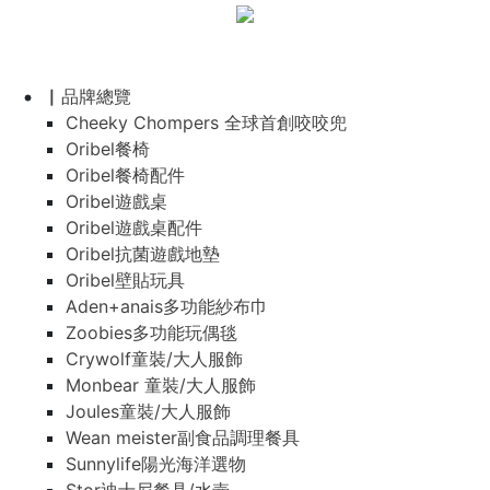
▏品牌總覽
Cheeky Chompers 全球首創咬咬兜
Oribel餐椅
Oribel餐椅配件
Oribel遊戲桌
Oribel遊戲桌配件
Oribel抗菌遊戲地墊
Oribel壁貼玩具
Aden+anais多功能紗布巾
Zoobies多功能玩偶毯
Crywolf童裝/大人服飾
Monbear 童裝/大人服飾
Joules童裝/大人服飾
Wean meister副食品調理餐具
Sunnylife陽光海洋選物