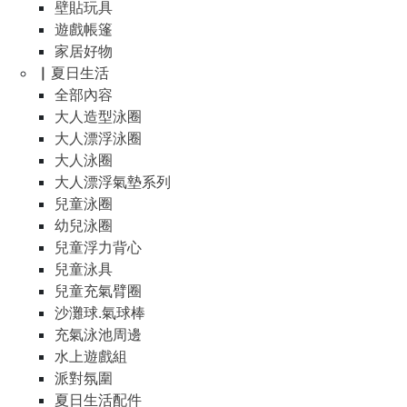
壁貼玩具
遊戲帳篷
家居好物
▏夏日生活
全部內容
大人造型泳圈
大人漂浮泳圈
大人泳圈
大人漂浮氣墊系列
兒童泳圈
幼兒泳圈
兒童浮力背心
兒童泳具
兒童充氣臂圈
沙灘球.氣球棒
充氣泳池周邊
水上遊戲組
派對氛圍
夏日生活配件