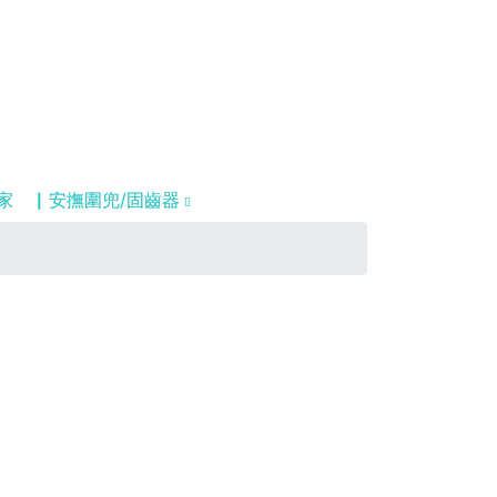
家
▏安撫圍兜/固齒器