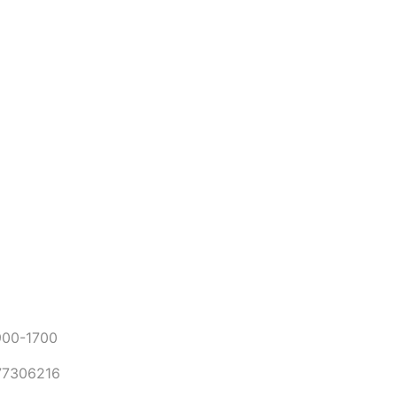
0-1700
306216