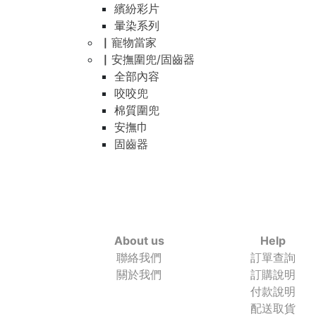
繽紛彩片
暈染系列
▏寵物當家
▏安撫圍兜/固齒器
全部內容
咬咬兜
棉質圍兜
安撫巾
固齒器
About us
Help
聯絡我們
訂單查詢
關於我們
訂購說明
付款說明
配送取貨