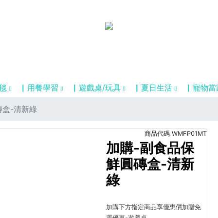
毯
▏用餐學習
▏遊戲桌/玩具
▏夏日生活
▏寵物當
磚盒-清新綠
商品代碼
WMFP01MT
加購-副食品保
鮮圓磚盒-清新
綠
加購下方指定商品享優惠價加贈免
運優惠-遊戲桌