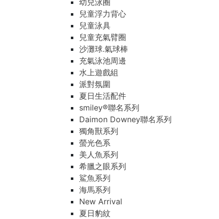
幼兒泳圈
兒童浮力背心
兒童泳具
兒童充氣臂圈
沙灘球.氣球棒
充氣泳池周邊
水上遊戲組
派對氛圍
夏日生活配件
smiley®聯名系列
Daimon Downey聯名系列
獨角獸系列
螢光色系
美人魚系列
希臘之眼系列
鯊魚系列
海馬系列
New Arrival
夏日豹紋