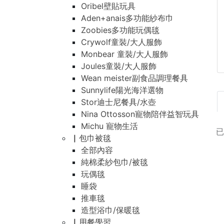
Oribel壁貼玩具
Aden+anais多功能紗布巾
Zoobies多功能玩偶毯
Crywolf童裝/大人服飾
Monbear 童裝/大人服飾
Joules童裝/大人服飾
Wean meister副食品調理餐具
Sunnylife陽光海洋選物
Stor迪士尼餐具/水壺
Nina Ottosson寵物陪伴益智玩具
Michu 寵物生活
▏包巾被毯
全部內容
純棉柔紗包巾/被毯
玩偶毯
睡袋
推車毯
造型浴巾/保暖毯
▏用餐學習